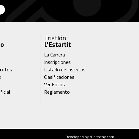
Triatlón
ro
L'Estartit
La Carrera
Inscripciones
critos
Listado de Inscritos
s
Clasificaciones
Ver Fotos
icial
Reglamento
Developed by d-disseny.com