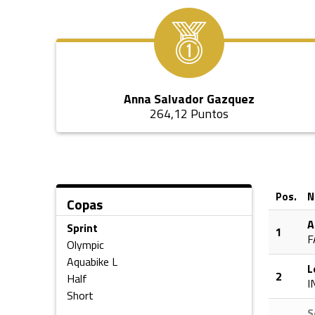
Anna Salvador Gazquez
264,12 Puntos
Pos.
N
Copas
A
Sprint
1
F
Olympic
Aquabike L
L
2
Half
I
Short
S