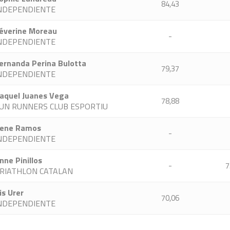
84,43
NDEPENDIENTE
éverine Moreau
-
NDEPENDIENTE
ernanda Perina Bulotta
79,37
NDEPENDIENTE
aquel Juanes Vega
78,88
UN RUNNERS CLUB ESPORTIU
rene Ramos
-
NDEPENDIENTE
nne Pinillos
-
7
RIATHLON CATALAN
ris Urer
70,06
NDEPENDIENTE