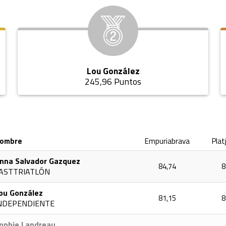
Lou González
245,96 Puntos
ombre
Empuriabrava
Plat
nna Salvador Gazquez
84,74
8
ASTTRIATLÓN
ou González
81,15
8
NDEPENDIENTE
ophie Landreau