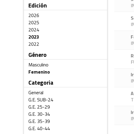
Edición
I
2026
S
2025
I
2024
2023
F
I
2022
Género
R
F
Masculino
Femenino
I
I
Categoria
General
A
G.E. SUB-24
T
G.E. 25-29
I
G.E. 30-34
I
G.E. 35-39
G.E. 40-44