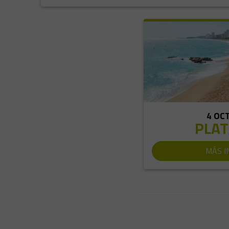
4 OC
PLAT
MÁS I