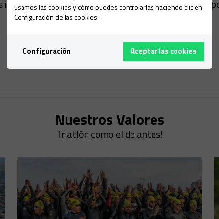
 inscripciones, genera TriPoints, y estos se cambian por d
usamos las cookies y cómo puedes controlarlas haciendo clic en
Configuración de las cookies.
¿QUÉ SON LOS TRIPOINTS?
Configuración
Aceptar las cookies
Nuestros Valores
Triatlón como el de antes!