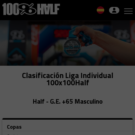
Skip
to
navigation
Skip
to
content
Clasificación Liga Individual
100x100Half
Half - G.E. +65 Masculino
Copas