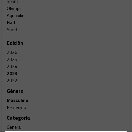
Sprint
Olympic
Aquabike
Half
Short
Edición
2026
2025
2024
2023
2022
Género
Masculino
Femenino
Categoria
General