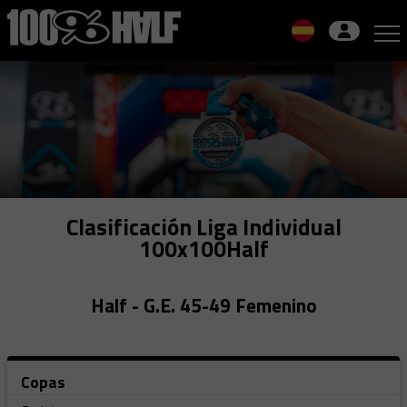
Skip
to
navigation
Skip
to
content
Clasificación Liga Individual
100x100Half
Half - G.E. 45-49 Femenino
Copas