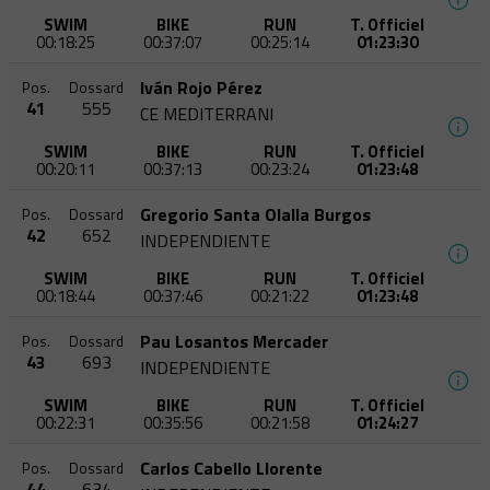
SWIM
BIKE
RUN
T. Officiel
00:18:25
00:37:07
00:25:14
01:23:30
Iván Rojo Pérez
Pos.
Dossard
41
555
CE MEDITERRANI
SWIM
BIKE
RUN
T. Officiel
00:20:11
00:37:13
00:23:24
01:23:48
Gregorio Santa Olalla Burgos
Pos.
Dossard
42
652
INDEPENDIENTE
SWIM
BIKE
RUN
T. Officiel
00:18:44
00:37:46
00:21:22
01:23:48
Pau Losantos Mercader
Pos.
Dossard
43
693
INDEPENDIENTE
SWIM
BIKE
RUN
T. Officiel
00:22:31
00:35:56
00:21:58
01:24:27
Carlos Cabello Llorente
Pos.
Dossard
44
634