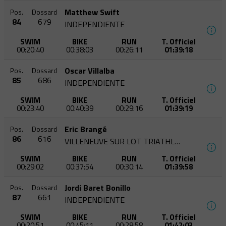
Matthew Swift
Pos.
Dossard
84
679
INDEPENDIENTE
SWIM
BIKE
RUN
T. Officiel
00:20:40
00:38:03
00:26:11
01:39:18
Oscar Villalba
Pos.
Dossard
85
686
INDEPENDIENTE
SWIM
BIKE
RUN
T. Officiel
00:23:40
00:40:39
00:29:16
01:39:19
Eric Brangé
Pos.
Dossard
86
616
VILLENEUVE SUR LOT TRIATHLON
SWIM
BIKE
RUN
T. Officiel
00:29:02
00:37:54
00:30:14
01:39:58
Jordi Baret Bonillo
Pos.
Dossard
87
661
INDEPENDIENTE
SWIM
BIKE
RUN
T. Officiel
00:20:51
00:45:11
00:28:58
01:42:03