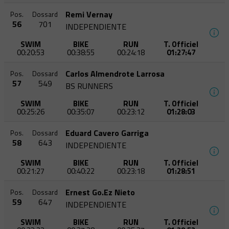
Remi Vernay
Pos.
Dossard
56
701
INDEPENDIENTE
SWIM
BIKE
RUN
T. Officiel
00:20:53
00:38:55
00:24:18
01:27:47
Carlos Almendrote Larrosa
Pos.
Dossard
57
549
BS RUNNERS
SWIM
BIKE
RUN
T. Officiel
00:25:26
00:35:07
00:23:12
01:28:03
Eduard Cavero Garriga
Pos.
Dossard
58
643
INDEPENDIENTE
SWIM
BIKE
RUN
T. Officiel
00:21:27
00:40:22
00:23:18
01:28:51
Ernest Go.Ez Nieto
Pos.
Dossard
59
647
INDEPENDIENTE
SWIM
BIKE
RUN
T. Officiel