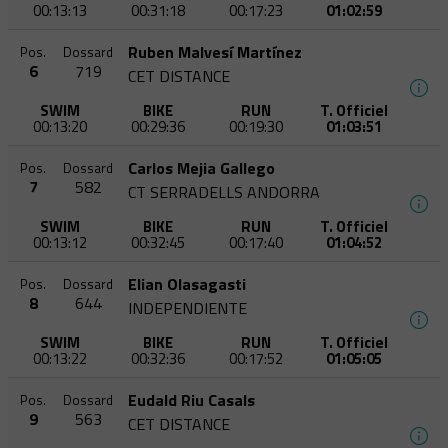
00:13:13
00:31:18
00:17:23
01:02:59
Ruben Malvesí Martínez
Pos.
Dossard
6
719
CET DISTANCE
SWIM
BIKE
RUN
T. Officiel
00:13:20
00:29:36
00:19:30
01:03:51
Carlos Mejia Gallego
Pos.
Dossard
7
582
CT SERRADELLS ANDORRA
SWIM
BIKE
RUN
T. Officiel
00:13:12
00:32:45
00:17:40
01:04:52
Elian Olasagasti
Pos.
Dossard
8
644
INDEPENDIENTE
SWIM
BIKE
RUN
T. Officiel
00:13:22
00:32:36
00:17:52
01:05:05
Eudald Riu Casals
Pos.
Dossard
9
563
CET DISTANCE