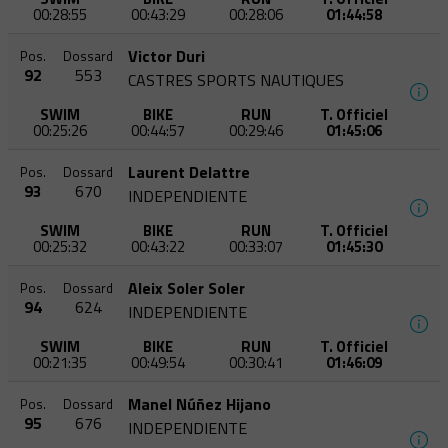
00:28:55
00:43:29
00:28:06
01:44:58
Victor Duri
Pos.
Dossard
92
553
CASTRES SPORTS NAUTIQUES
SWIM
BIKE
RUN
T. Officiel
00:25:26
00:44:57
00:29:46
01:45:06
Laurent Delattre
Pos.
Dossard
93
670
INDEPENDIENTE
SWIM
BIKE
RUN
T. Officiel
00:25:32
00:43:22
00:33:07
01:45:30
Aleix Soler Soler
Pos.
Dossard
94
624
INDEPENDIENTE
SWIM
BIKE
RUN
T. Officiel
00:21:35
00:49:54
00:30:41
01:46:09
Manel Núñez Hijano
Pos.
Dossard
95
676
INDEPENDIENTE