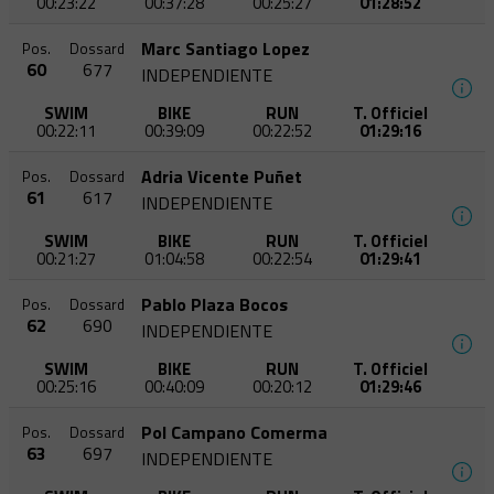
00:23:22
00:37:28
00:25:27
01:28:52
Marc Santiago Lopez
Pos.
Dossard
60
677
INDEPENDIENTE
SWIM
BIKE
RUN
T. Officiel
00:22:11
00:39:09
00:22:52
01:29:16
Adria Vicente Puñet
Pos.
Dossard
61
617
INDEPENDIENTE
SWIM
BIKE
RUN
T. Officiel
00:21:27
01:04:58
00:22:54
01:29:41
Pablo Plaza Bocos
Pos.
Dossard
62
690
INDEPENDIENTE
SWIM
BIKE
RUN
T. Officiel
00:25:16
00:40:09
00:20:12
01:29:46
Pol Campano Comerma
Pos.
Dossard
63
697
INDEPENDIENTE