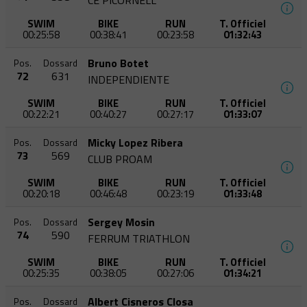
CE PICORNELL
SWIM
BIKE
RUN
T. Officiel
00:25:58
00:38:41
00:23:58
01:32:43
Bruno Botet
Pos.
Dossard
72
631
INDEPENDIENTE
SWIM
BIKE
RUN
T. Officiel
00:22:21
00:40:27
00:27:17
01:33:07
Micky Lopez Ribera
Pos.
Dossard
73
569
CLUB PROAM
SWIM
BIKE
RUN
T. Officiel
00:20:18
00:46:48
00:23:19
01:33:48
Sergey Mosin
Pos.
Dossard
74
590
FERRUM TRIATHLON
SWIM
BIKE
RUN
T. Officiel
00:25:35
00:38:05
00:27:06
01:34:21
Albert Cisneros Closa
Pos.
Dossard