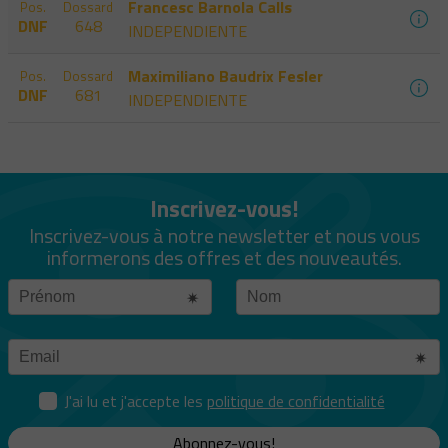
Francesc Barnola Calls
Pos.
Dossard
DNF
648
INDEPENDIENTE
Maximiliano Baudrix Fesler
Pos.
Dossard
DNF
681
INDEPENDIENTE
Inscrivez-vous!
Inscrivez-vous à notre newsletter et nous vous
informerons des offres et des nouveautés.
J'ai lu et j'accepte les
politique de confidentialité
Abonnez-vous!