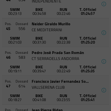
INDEPENDIENTE
SWIM
BIKE
RUN
T. Officiel
00:23:13
00:34:58
00:22:46
01:24:57
Neider Giraldo Murillo
Pos.
Dossard
45
556
CE MEDITERRANI
SWIM
BIKE
RUN
T. Officiel
00:21:03
00:37:30
00:22:38
01:25:20
Pedro José Prada San Román
Pos.
Dossard
46
583
CT SERRADELLS ANDORRA
SWIM
BIKE
RUN
T. Officiel
00:19:11
00:39:47
00:22:49
01:25:35
Francisco Javier Fernandez Soriano
Pos.
Dossard
47
614
VALLSERENA CLUB
SWIM
BIKE
RUN
T. Officiel
00:18:27
00:41:08
00:23:55
01:25:41
Jean Pierre Bidan
Pos.
Dossard