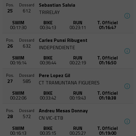
Sebastian Salvia
Pos.
Dossard
25
612
TRIRELAY
SWIM
BIKE
RUN
T. Officiel
00:17:30
00:34:13
00:23:11
01:16:47
Carles Punsi Ribugent
Pos.
Dossard
26
632
INDEPENDIENTE
SWIM
BIKE
RUN
T. Officiel
00:16:14
00:36:44
00:22:19
01:16:50
Pere Lopez Gil
Pos.
Dossard
27
585
CT TRAMUNTANA FIGUERES
SWIM
BIKE
RUN
T. Officiel
00:22:06
00:33:42
00:19:43
01:18:38
Andreu Mesas Donnay
Pos.
Dossard
28
572
CN VIC-ETB
SWIM
BIKE
RUN
T. Officiel
00:16:13
00:35:15
00:25:27
01:19:00