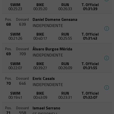
SWIM
BIKE
RUN
T. Officiel
00:25:23
00:35:20
00:26:33
01:31:39
Daniel Domene Gensana
Pos.
Dossard
68
639
INDEPENDIENTE
SWIM
BIKE
RUN
T. Officiel
00:21:26
00:40:17
00:25:55
01:31:43
Álvaro Burgos Mérida
Pos.
Dossard
69
709
INDEPENDIENTE
SWIM
BIKE
RUN
T. Officiel
00:22:07
00:39:27
00:26:09
01:31:55
Enric Casals
Pos.
Dossard
70
646
INDEPENDIENTE
SWIM
BIKE
RUN
T. Officiel
00:19:41
00:43:09
00:23:31
01:32:07
Ismael Serrano
Pos.
Dossard
71
558