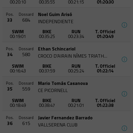
00:20:10
00:35:55
00:21:15
01:20:30
Noel Guim Arisó
Pos.
Dossard
33
684
INDEPENDIENTE
SWIM
BIKE
RUN
T. Officiel
00:19:01
00:35:25
00:23:34
01:20:49
Ethan Schincariol
Pos.
Dossard
34
580
CROCO D'AIRAIN NÎMES TRIATHLON
SWIM
BIKE
RUN
T. Officiel
00:16:43
00:37:59
00:25:24
01:22:14
Mario Tomás Casanova
Pos.
Dossard
35
559
CE PICORNELL
SWIM
BIKE
RUN
T. Officiel
00:18:49
00:38:47
00:21:01
01:22:38
Javier Fernandez Barrado
Pos.
Dossard
36
615
VALLSERENA CLUB