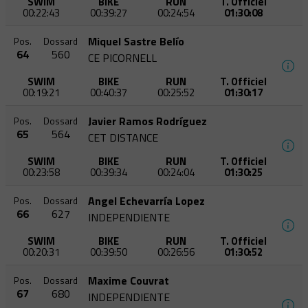
SWIM
BIKE
RUN
T. Officiel
00:22:43
00:39:27
00:24:54
01:30:08
Miquel Sastre Belío
Pos.
Dossard
64
560
CE PICORNELL
SWIM
BIKE
RUN
T. Officiel
00:19:21
00:40:37
00:25:52
01:30:17
Javier Ramos Rodríguez
Pos.
Dossard
65
564
CET DISTANCE
SWIM
BIKE
RUN
T. Officiel
00:23:58
00:39:34
00:24:04
01:30:25
Angel Echevarría Lopez
Pos.
Dossard
66
627
INDEPENDIENTE
SWIM
BIKE
RUN
T. Officiel
00:20:31
00:39:50
00:26:56
01:30:52
Maxime Couvrat
Pos.
Dossard
67
680
INDEPENDIENTE