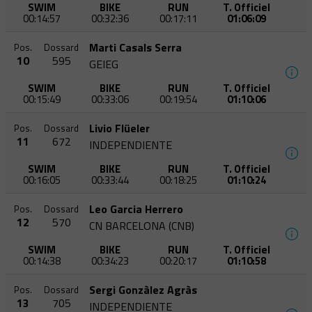
SWIM
BIKE
RUN
T. Officiel
00:14:57
00:32:36
00:17:11
01:06:09
Marti Casals Serra
Pos.
Dossard
10
595
GEIEG
SWIM
BIKE
RUN
T. Officiel
00:15:49
00:33:06
00:19:54
01:10:06
Livio Flüeler
Pos.
Dossard
11
672
INDEPENDIENTE
SWIM
BIKE
RUN
T. Officiel
00:16:05
00:33:44
00:18:25
01:10:24
Leo Garcia Herrero
Pos.
Dossard
12
570
CN BARCELONA (CNB)
SWIM
BIKE
RUN
T. Officiel
00:14:38
00:34:23
00:20:17
01:10:58
Sergi Gonzàlez Agràs
Pos.
Dossard
13
705
INDEPENDIENTE