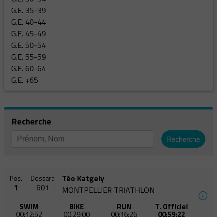
G.E. 35-39
G.E. 40-44
G.E. 45-49
G.E. 50-54
G.E. 55-59
G.E. 60-64
G.E. +65
Recherche
Recherche
Téo Katgely
Pos.
Dossard
1
601
MONTPELLIER TRIATHLON
SWIM
BIKE
RUN
T. Officiel
00:12:52
00:29:00
00:16:26
00:59:22