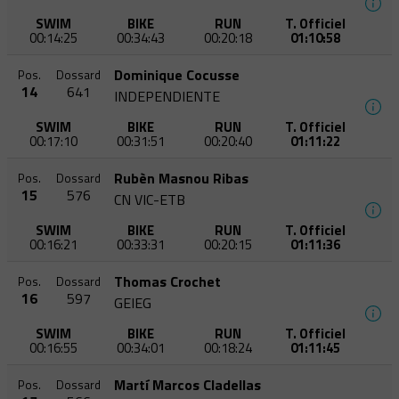
SWIM
BIKE
RUN
T. Officiel
00:14:25
00:34:43
00:20:18
01:10:58
Dominique Cocusse
Pos.
Dossard
14
641
INDEPENDIENTE
SWIM
BIKE
RUN
T. Officiel
00:17:10
00:31:51
00:20:40
01:11:22
Rubèn Masnou Ribas
Pos.
Dossard
15
576
CN VIC-ETB
SWIM
BIKE
RUN
T. Officiel
00:16:21
00:33:31
00:20:15
01:11:36
Thomas Crochet
Pos.
Dossard
16
597
GEIEG
SWIM
BIKE
RUN
T. Officiel
00:16:55
00:34:01
00:18:24
01:11:45
Martí Marcos Cladellas
Pos.
Dossard