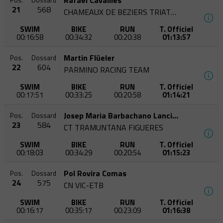
Rafaël Cavaillès
Pos.
Dossard
21
568
CHAMEAUX DE BEZIERS TRIATHLON
SWIM
BIKE
RUN
T. Officiel
00:16:58
00:34:32
00:20:38
01:13:57
Martin Flüeler
Pos.
Dossard
22
604
PARMINO RACING TEAM
SWIM
BIKE
RUN
T. Officiel
00:17:51
00:33:25
00:20:58
01:14:21
Josep Maria Barbachano Lancina
Pos.
Dossard
23
584
CT TRAMUNTANA FIGUERES
SWIM
BIKE
RUN
T. Officiel
00:18:03
00:34:29
00:20:54
01:15:23
Pol Rovira Comas
Pos.
Dossard
24
575
CN VIC-ETB
SWIM
BIKE
RUN
T. Officiel
00:16:17
00:35:17
00:23:09
01:16:38