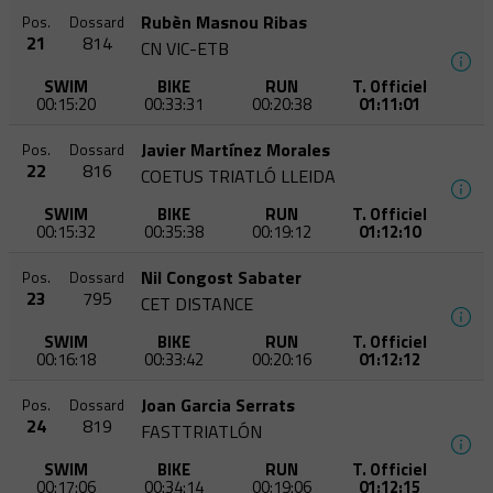
Rubèn Masnou Ribas
Pos.
Dossard
21
814
CN VIC-ETB
SWIM
BIKE
RUN
T. Officiel
00:15:20
00:33:31
00:20:38
01:11:01
Javier Martínez Morales
Pos.
Dossard
22
816
COETUS TRIATLÓ LLEIDA
SWIM
BIKE
RUN
T. Officiel
00:15:32
00:35:38
00:19:12
01:12:10
Nil Congost Sabater
Pos.
Dossard
23
795
CET DISTANCE
SWIM
BIKE
RUN
T. Officiel
00:16:18
00:33:42
00:20:16
01:12:12
Joan Garcia Serrats
Pos.
Dossard
24
819
FASTTRIATLÓN
SWIM
BIKE
RUN
T. Officiel
00:17:06
00:34:14
00:19:06
01:12:15