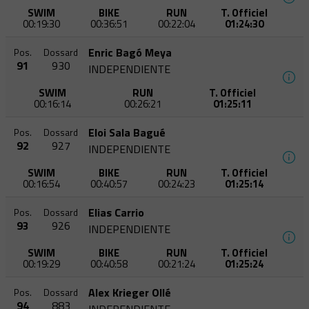
SWIM
BIKE
RUN
T. Officiel
00:19:30
00:36:51
00:22:04
01:24:30
Enric Bagó Meya
Pos.
Dossard
91
930
INDEPENDIENTE
SWIM
RUN
T. Officiel
00:16:14
00:26:21
01:25:11
Eloi Sala Bagué
Pos.
Dossard
92
927
INDEPENDIENTE
SWIM
BIKE
RUN
T. Officiel
00:16:54
00:40:57
00:24:23
01:25:14
Elias Carrio
Pos.
Dossard
93
926
INDEPENDIENTE
SWIM
BIKE
RUN
T. Officiel
00:19:29
00:40:58
00:21:24
01:25:24
Alex Krieger Ollé
Pos.
Dossard
94
883