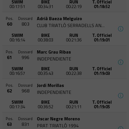
SWIM
BIKE
RUN
T. Officiel
00:17:51
00:34:31
00:22:19
01:18:52
Adrià Baeza Melguizo
Pos.
Dossard
60
803
CLUB TRIATLÓ SERRADELLS ANDORRA
SWIM
BIKE
RUN
T. Officiel
00:16:14
00:38:03
00:21:36
01:19:01
Marc Grau Ribas
Pos.
Dossard
61
996
INDEPENDIENTE
SWIM
BIKE
RUN
T. Officiel
00:16:57
00:35:43
00:22:38
01:19:03
Jordi Morillas
Pos.
Dossard
62
968
INDEPENDIENTE
SWIM
BIKE
RUN
T. Officiel
00:17:34
00:36:52
00:21:11
01:19:05
Oscar Negre Moreno
Pos.
Dossard
63
831
PRAT TRIATLÓ 1994