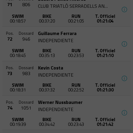
71
806
CLUB TRIATLÓ SERRADELLS ANDORRA
SWIM
BIKE
RUN
T. Officiel
00:18:57
00:37:20
00:21:05
01:21:04
Guillaume Ferrara
Pos.
Dossard
72
946
INDEPENDIENTE
SWIM
BIKE
RUN
T. Officiel
00:18:45
00:35:13
00:23:53
01:21:10
Kevin Costa
Pos.
Dossard
73
983
INDEPENDIENTE
SWIM
BIKE
RUN
T. Officiel
00:18:31
00:37:32
00:22:52
01:21:30
Werner Nussbaumer
Pos.
Dossard
74
1051
INDEPENDIENTE
SWIM
BIKE
RUN
T. Officiel
00:19:39
00:34:42
00:23:43
01:21:42