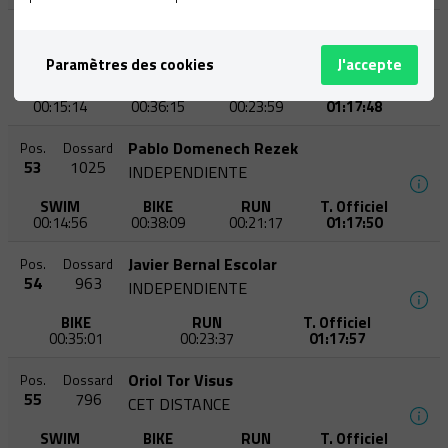
Javier Catasús Brisé
Pos.
Dossard
52
860
TRIFANATICS
Paramètres des cookies
J'accepte
SWIM
BIKE
RUN
T. Officiel
00:15:14
00:36:15
00:23:59
01:17:48
Pablo Domenech Rezek
Pos.
Dossard
53
1025
INDEPENDIENTE
SWIM
BIKE
RUN
T. Officiel
00:14:56
00:38:09
00:21:17
01:17:50
Javier Bernal Escolar
Pos.
Dossard
54
963
INDEPENDIENTE
BIKE
RUN
T. Officiel
00:35:01
00:23:37
01:17:57
Oriol Tor Visus
Pos.
Dossard
55
796
CET DISTANCE
SWIM
BIKE
RUN
T. Officiel