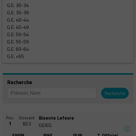
G.E. 30-34
G.E. 35-39
G.E. 40-44
G.E. 45-49
G.E. 50-54
G.E. 55-59
G.E. 60-64
G.E. +65
Recherche
Recherche
Bixente Lefevre
Pos.
Dossard
1
823
GEIEG
SWIM
BIKE
RUN
T. Officiel