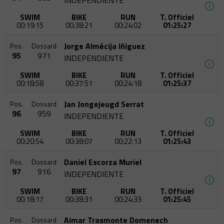
INDEPENDIENTE
SWIM
BIKE
RUN
T. Officiel
00:19:15
00:38:21
00:24:02
01:25:27
Jorge Almécija Iñiguez
Pos.
Dossard
95
971
INDEPENDIENTE
SWIM
BIKE
RUN
T. Officiel
00:18:58
00:37:51
00:24:18
01:25:37
Jan Jongejeugd Serrat
Pos.
Dossard
96
959
INDEPENDIENTE
SWIM
BIKE
RUN
T. Officiel
00:20:54
00:38:07
00:22:13
01:25:43
Daniel Escorza Muriel
Pos.
Dossard
97
916
INDEPENDIENTE
SWIM
BIKE
RUN
T. Officiel
00:18:17
00:38:31
00:24:33
01:25:45
Aimar Trasmonte Domenech
Pos.
Dossard