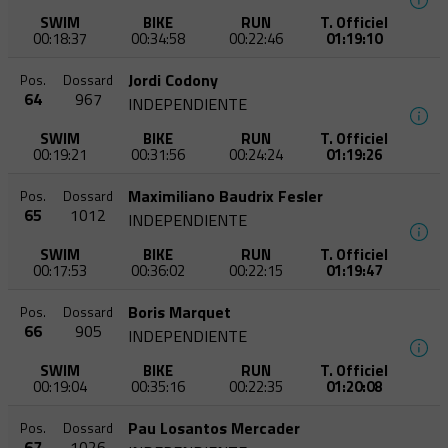
SWIM
BIKE
RUN
T. Officiel
00:18:37
00:34:58
00:22:46
01:19:10
Jordi Codony
Pos.
Dossard
64
967
INDEPENDIENTE
SWIM
BIKE
RUN
T. Officiel
00:19:21
00:31:56
00:24:24
01:19:26
Maximiliano Baudrix Fesler
Pos.
Dossard
65
1012
INDEPENDIENTE
SWIM
BIKE
RUN
T. Officiel
00:17:53
00:36:02
00:22:15
01:19:47
Boris Marquet
Pos.
Dossard
66
905
INDEPENDIENTE
SWIM
BIKE
RUN
T. Officiel
00:19:04
00:35:16
00:22:35
01:20:08
Pau Losantos Mercader
Pos.
Dossard
67
1026