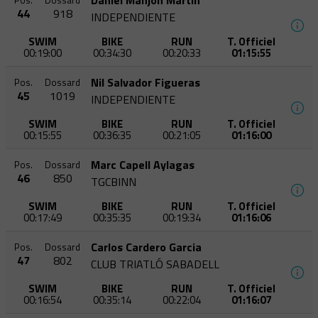
Daniel Manjon Martin
Pos.
Dossard
44
918
INDEPENDIENTE
SWIM
BIKE
RUN
T. Officiel
00:19:00
00:34:30
00:20:33
01:15:55
Nil Salvador Figueras
Pos.
Dossard
45
1019
INDEPENDIENTE
SWIM
BIKE
RUN
T. Officiel
00:15:55
00:36:35
00:21:05
01:16:00
Marc Capell Aylagas
Pos.
Dossard
46
850
TGCBINN
SWIM
BIKE
RUN
T. Officiel
00:17:49
00:35:35
00:19:34
01:16:06
Carlos Cardero Garcia
Pos.
Dossard
47
802
CLUB TRIATLÓ SABADELL
SWIM
BIKE
RUN
T. Officiel
00:16:54
00:35:14
00:22:04
01:16:07