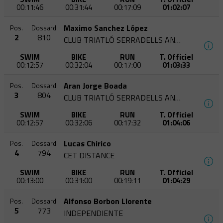
00:11:46
00:31:44
00:17:09
01:02:07
Maximo Sanchez López
Pos.
Dossard
2
810
CLUB TRIATLÓ SERRADELLS ANDORRA
SWIM
BIKE
RUN
T. Officiel
00:12:57
00:32:04
00:17:00
01:03:33
Aran Jorge Boada
Pos.
Dossard
3
804
CLUB TRIATLÓ SERRADELLS ANDORRA
SWIM
BIKE
RUN
T. Officiel
00:12:57
00:32:06
00:17:32
01:04:06
Lucas Chirico
Pos.
Dossard
4
794
CET DISTANCE
SWIM
BIKE
RUN
T. Officiel
00:13:00
00:31:00
00:19:11
01:04:29
Alfonso Borbon Llorente
Pos.
Dossard
5
773
INDEPENDIENTE