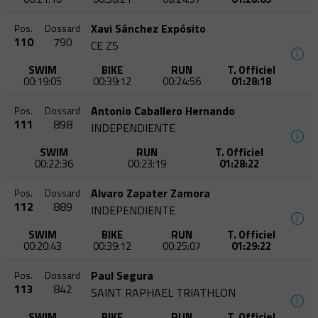
Xavi Sánchez Expósito
Pos.
Dossard
110
790
CE Z5
SWIM
BIKE
RUN
T. Officiel
00:19:05
00:39:12
00:24:56
01:28:18
Antonio Caballero Hernando
Pos.
Dossard
111
898
INDEPENDIENTE
SWIM
RUN
T. Officiel
00:22:36
00:23:19
01:28:22
Alvaro Zapater Zamora
Pos.
Dossard
112
889
INDEPENDIENTE
SWIM
BIKE
RUN
T. Officiel
00:20:43
00:39:12
00:25:07
01:29:22
Paul Segura
Pos.
Dossard
113
842
SAINT RAPHAEL TRIATHLON
SWIM
BIKE
RUN
T. Officiel