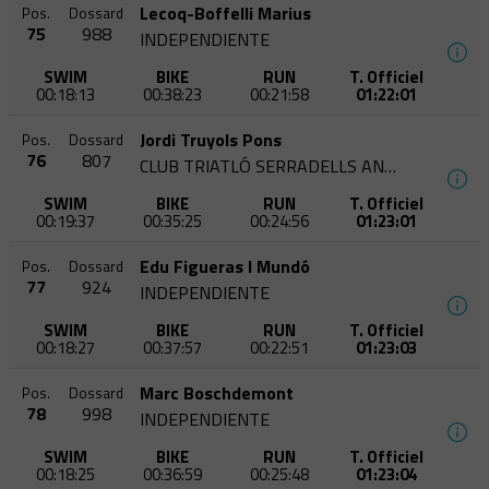
Lecoq-Boffelli Marius
Pos.
Dossard
75
988
INDEPENDIENTE
SWIM
BIKE
RUN
T. Officiel
00:18:13
00:38:23
00:21:58
01:22:01
Jordi Truyols Pons
Pos.
Dossard
76
807
CLUB TRIATLÓ SERRADELLS ANDORRA
SWIM
BIKE
RUN
T. Officiel
00:19:37
00:35:25
00:24:56
01:23:01
Edu Figueras I Mundó
Pos.
Dossard
77
924
INDEPENDIENTE
SWIM
BIKE
RUN
T. Officiel
00:18:27
00:37:57
00:22:51
01:23:03
Marc Boschdemont
Pos.
Dossard
78
998
INDEPENDIENTE
SWIM
BIKE
RUN
T. Officiel
00:18:25
00:36:59
00:25:48
01:23:04