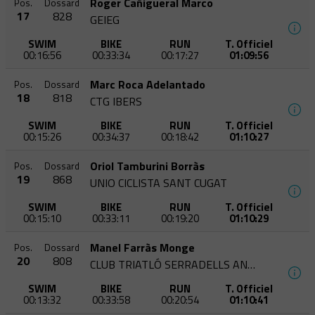
Roger Cañigueral Marco
Pos.
Dossard
17
828
GEIEG
SWIM
BIKE
RUN
T. Officiel
00:16:56
00:33:34
00:17:27
01:09:56
Marc Roca Adelantado
Pos.
Dossard
18
818
CTG IBERS
SWIM
BIKE
RUN
T. Officiel
00:15:26
00:34:37
00:18:42
01:10:27
Oriol Tamburini Borràs
Pos.
Dossard
19
868
UNIO CICLISTA SANT CUGAT
SWIM
BIKE
RUN
T. Officiel
00:15:10
00:33:11
00:19:20
01:10:29
Manel Farràs Monge
Pos.
Dossard
20
808
CLUB TRIATLÓ SERRADELLS ANDORRA
SWIM
BIKE
RUN
T. Officiel
00:13:32
00:33:58
00:20:54
01:10:41