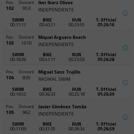
Iker Ibarz Olives
Pos.
Dossard
102
953
INDEPENDIENTE
SWIM
BIKE
RUN
T. Officiel
00:17:17
00:40:21
00:23:55
01:26:16
Miquel Arguero Bosch
Pos.
Dossard
103
1016
INDEPENDIENTE
SWIM
BIKE
RUN
T. Officiel
00:18:36
00:41:17
00:23:03
01:26:28
Miguel Sanz Trujillo
Pos.
Dossard
104
835
RADIKAL SWIM
SWIM
BIKE
RUN
T. Officiel
00:19:52
00:36:33
00:25:18
01:26:39
Javier Giménez Tomás
Pos.
Dossard
105
962
INDEPENDIENTE
SWIM
BIKE
RUN
T. Officiel
00:17:09
00:37:05
00:26:34
01:26:59