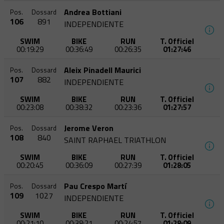
Andrea Bottiani
Pos.
Dossard
106
891
INDEPENDIENTE
SWIM
BIKE
RUN
T. Officiel
00:19:29
00:36:49
00:26:35
01:27:46
Aleix Pinadell Maurici
Pos.
Dossard
107
882
INDEPENDIENTE
SWIM
BIKE
RUN
T. Officiel
00:23:08
00:38:32
00:23:36
01:27:57
Jerome Veron
Pos.
Dossard
108
840
SAINT RAPHAEL TRIATHLON
SWIM
BIKE
RUN
T. Officiel
00:20:45
00:36:09
00:27:39
01:28:05
Pau Crespo Martí
Pos.
Dossard
109
1027
INDEPENDIENTE
SWIM
BIKE
RUN
T. Officiel
00:21:10
00:38:21
00:24:57
01:28:09