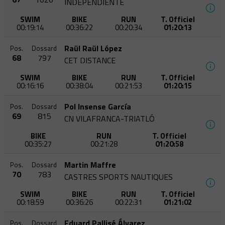
INDEPENDIENTE
SWIM
BIKE
RUN
T. Officiel
00:19:14
00:36:22
00:20:34
01:20:13
Raül Raül López
Pos.
Dossard
68
797
CET DISTANCE
SWIM
BIKE
RUN
T. Officiel
00:16:16
00:38:04
00:21:53
01:20:15
Pol Insense García
Pos.
Dossard
69
815
CN VILAFRANCA-TRIATLÓ
BIKE
RUN
T. Officiel
00:35:27
00:21:28
01:20:58
Martin Maffre
Pos.
Dossard
70
783
CASTRES SPORTS NAUTIQUES
SWIM
BIKE
RUN
T. Officiel
00:18:59
00:36:26
00:22:31
01:21:02
Eduard Pallisé Álvarez
Pos.
Dossard