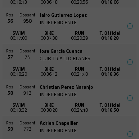
00:18:13
00:36:18
00:20:56
01:18:06
Jairo Gutierrez Lopez
Pos.
Dossard
56
958
INDEPENDIENTE
SWIM
BIKE
RUN
T. Officiel
00:17:00
00:37:38
00:20:29
01:18:28
Jose García Cuenca
Pos.
Dossard
57
74
CLUB TRIATLÓ BLANES
SWIM
BIKE
RUN
T. Officiel
00:18:20
00:36:12
00:21:40
01:18:36
Christian Perez Naranjo
Pos.
Dossard
58
912
INDEPENDIENTE
SWIM
BIKE
RUN
T. Officiel
00:13:32
00:38:20
00:24:10
01:18:50
Adrien Chapellier
Pos.
Dossard
59
772
INDEPENDIENTE