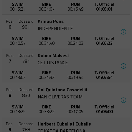
SWIM
BIKE
RUN
T. Officiel
00:15:21
00:31:07
00:16:49
01:05:01
Armau Pons
Pos.
Dossard
6
901
INDEPENDIENTE
SWIM
BIKE
RUN
T. Officiel
00:10:57
00:31:40
00:21:03
01:05:22
Ruben Malvesí
Pos.
Dossard
7
791
CET DISTANCE
SWIM
BIKE
RUN
T. Officiel
00:13:02
00:31:32
00:19:44
01:05:54
Pol Quintana Casadellà
Pos.
Dossard
8
830
NAN OLIVERAS TEAM
SWIM
BIKE
RUN
T. Officiel
00:13:25
00:33:22
00:17:05
01:06:00
Heribert Cubells I Cubells
Pos.
Dossard
9
788
CE KATOA BARCELONA