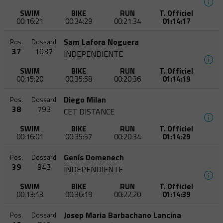
SWIM
BIKE
RUN
T. Officiel
00:16:21
00:34:29
00:21:34
01:14:17
Sam Lafora Noguera
Pos.
Dossard
37
1037
INDEPENDIENTE
SWIM
BIKE
RUN
T. Officiel
00:15:20
00:35:58
00:20:36
01:14:19
Diego Milan
Pos.
Dossard
38
793
CET DISTANCE
SWIM
BIKE
RUN
T. Officiel
00:16:01
00:35:57
00:20:34
01:14:29
Genís Domenech
Pos.
Dossard
39
943
INDEPENDIENTE
SWIM
BIKE
RUN
T. Officiel
00:13:13
00:36:19
00:22:20
01:14:39
Josep Maria Barbachano Lancina
Pos.
Dossard