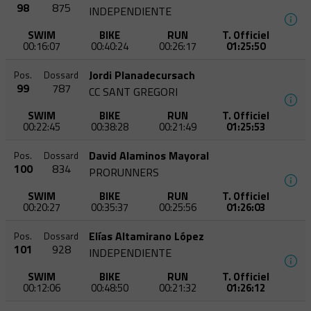
98
875
INDEPENDIENTE
SWIM
BIKE
RUN
T. Officiel
00:16:07
00:40:24
00:26:17
01:25:50
Jordi Planadecursach
Pos.
Dossard
99
787
CC SANT GREGORI
SWIM
BIKE
RUN
T. Officiel
00:22:45
00:38:28
00:21:49
01:25:53
David Alaminos Mayoral
Pos.
Dossard
100
834
PRORUNNERS
SWIM
BIKE
RUN
T. Officiel
00:20:27
00:35:37
00:25:56
01:26:03
Elías Altamirano López
Pos.
Dossard
101
928
INDEPENDIENTE
SWIM
BIKE
RUN
T. Officiel
00:12:06
00:48:50
00:21:32
01:26:12