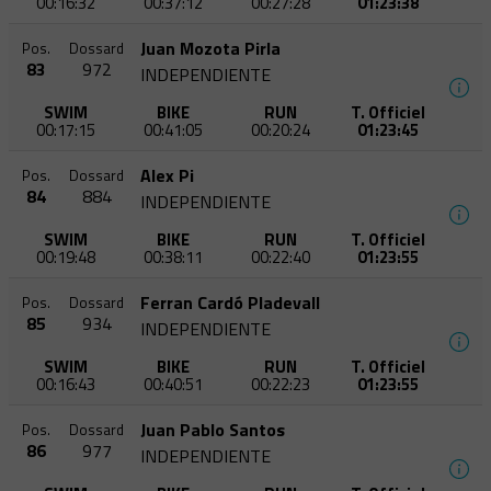
00:16:32
00:37:12
00:27:28
01:23:38
Juan Mozota Pirla
Pos.
Dossard
83
972
INDEPENDIENTE
SWIM
BIKE
RUN
T. Officiel
00:17:15
00:41:05
00:20:24
01:23:45
Alex Pi
Pos.
Dossard
84
884
INDEPENDIENTE
SWIM
BIKE
RUN
T. Officiel
00:19:48
00:38:11
00:22:40
01:23:55
Ferran Cardó Pladevall
Pos.
Dossard
85
934
INDEPENDIENTE
SWIM
BIKE
RUN
T. Officiel
00:16:43
00:40:51
00:22:23
01:23:55
Juan Pablo Santos
Pos.
Dossard
86
977
INDEPENDIENTE