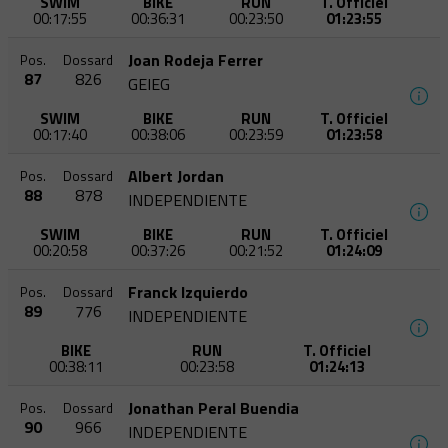
SWIM
BIKE
RUN
T. Officiel
00:17:55
00:36:31
00:23:50
01:23:55
Joan Rodeja Ferrer
Pos.
Dossard
87
826
GEIEG
SWIM
BIKE
RUN
T. Officiel
00:17:40
00:38:06
00:23:59
01:23:58
Albert Jordan
Pos.
Dossard
88
878
INDEPENDIENTE
SWIM
BIKE
RUN
T. Officiel
00:20:58
00:37:26
00:21:52
01:24:09
Franck Izquierdo
Pos.
Dossard
89
776
INDEPENDIENTE
BIKE
RUN
T. Officiel
00:38:11
00:23:58
01:24:13
Jonathan Peral Buendia
Pos.
Dossard
90
966
INDEPENDIENTE