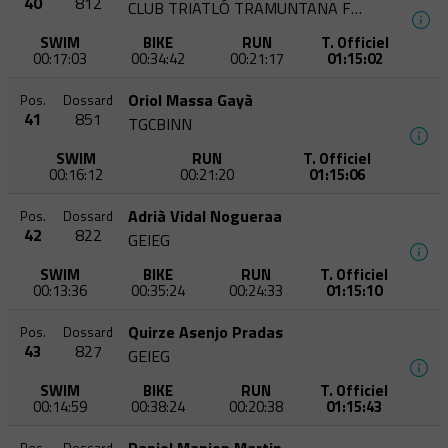
40
812
CLUB TRIATLÓ TRAMUNTANA FIGUERES
SWIM
BIKE
RUN
T. Officiel
00:17:03
00:34:42
00:21:17
01:15:02
Oriol Massa Gayà
Pos.
Dossard
41
851
TGCBINN
SWIM
RUN
T. Officiel
00:16:12
00:21:20
01:15:06
Adrià Vidal Nogueraa
Pos.
Dossard
42
822
GEIEG
SWIM
BIKE
RUN
T. Officiel
00:13:36
00:35:24
00:24:33
01:15:10
Quirze Asenjo Pradas
Pos.
Dossard
43
827
GEIEG
SWIM
BIKE
RUN
T. Officiel
00:14:59
00:38:24
00:20:38
01:15:43