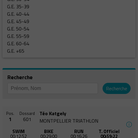
G.E. 35-39
G.E. 40-44
G.E. 45-49
G.E. 50-54
G.E. 55-59
G.E. 60-64
G.E. +65
Recherche
Recherche
Téo Katgely
Pos.
Dossard
1
601
MONTPELLIER TRIATHLON
SWIM
BIKE
RUN
T. Officiel
00:12:52
00:29:00
00:16:26
00:59:22