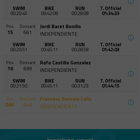
SWIM
BIKE
RUN
T. Officiel
00:20:45
00:42:08
00:28:08
01:34:33
Jordi Baret Bonillo
Pos.
Dossard
15
661
INDEPENDIENTE
SWIM
BIKE
RUN
T. Officiel
00:20:51
00:45:11
00:28:58
01:42:03
Rafa Castilla Gonzalez
Pos.
Dossard
16
699
INDEPENDIENTE
SWIM
BIKE
RUN
T. Officiel
00:21:50
00:45:11
00:31:23
01:44:15
Francesc Barnola Calls
Pos.
Dossard
DNF
648
INDEPENDIENTE