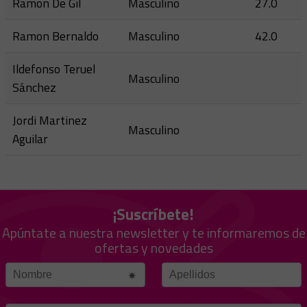
Ramon De Gil
Masculino
27.0
Ramon Bernaldo
Masculino
42.0
Ildefonso Teruel
Masculino
Sánchez
Jordi Martinez
Masculino
Aguilar
¡Suscríbete!
Apúntate a nuestra newsletter y te informaremos de
ofertas y novedades