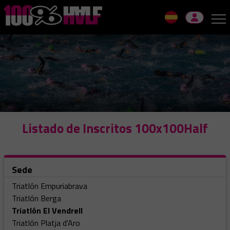
Skip
to
navigation
Skip
to
content
Listado de Inscritos 100x100Half
Sede
Triatlón Empuriabrava
Triatlón Berga
Triatlón El Vendrell
Triatlón Platja d'Aro