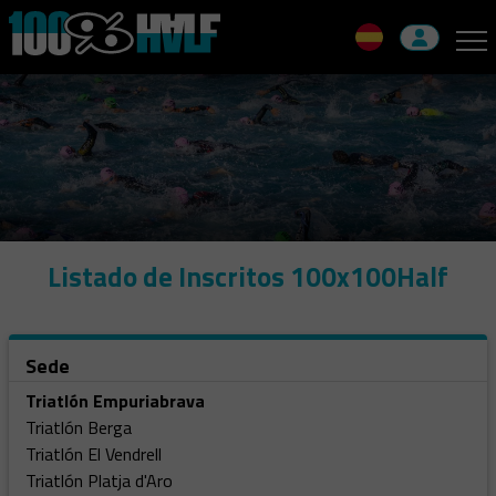
Skip
to
navigation
Skip
to
content
Listado de Inscritos 100x100Half
Sede
Triatlón Empuriabrava
Triatlón Berga
Triatlón El Vendrell
Triatlón Platja d'Aro