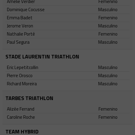
Amelie Verdier
Femenino
Dominique Cocusse
Masculino
Emma Badet
Femenino
Jerome Veron
Masculino
Nathalie Porté
Femenino
Paul Segura
Masculino
STADE LAURENTIN TRIATHLON
Eric Lepetitcollin
Masculino
Pierre Orosco
Masculino
Richard Moreira
Masculino
TARBES TRIATHLON
Alizée Ferrand
Femenino
Caroline Roche
Femenino
TEAM HYBRID