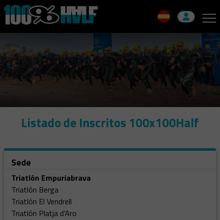
Skip
to
navigation
Skip
to
content
Listado de Inscritos 100x100Half
Sede
Triatlón Empuriabrava
Triatlón Berga
Triatlón El Vendrell
Triatlón Platja d'Aro