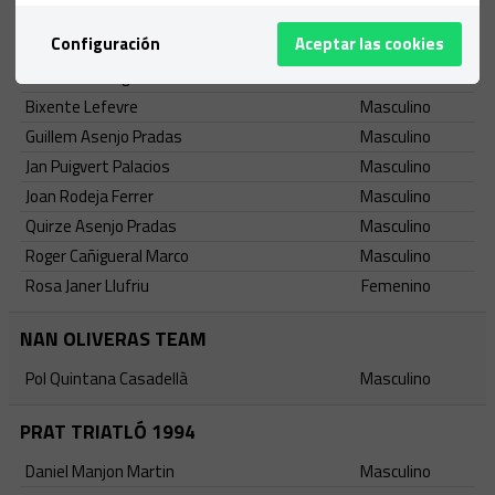
GEIEG
Configuración
Aceptar las cookies
Adrià Vidal Noguera
Masculino
Adrià Vidal Nogueraa
Masculino
Bixente Lefevre
Masculino
Guillem Asenjo Pradas
Masculino
Jan Puigvert Palacios
Masculino
Joan Rodeja Ferrer
Masculino
Quirze Asenjo Pradas
Masculino
Roger Cañigueral Marco
Masculino
Rosa Janer Llufriu
Femenino
NAN OLIVERAS TEAM
Pol Quintana Casadellà
Masculino
PRAT TRIATLÓ 1994
Daniel Manjon Martin
Masculino