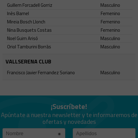
Guillem Forcadell Gorriz
Masculino
Inès Barnel
Femenino
Mireia Bosch Llonch
Femenino
Nina Busquets Costas
Femenino
Noel Guim Arisó
Masculino
Oriol Tamburini Borràs
Masculino
VALLSERENA CLUB
Francisco Javier Fernandez Soriano
Masculino
¡Suscríbete!
Apúntate a nuestra newsletter y te informaremos de
ofertas y novedades