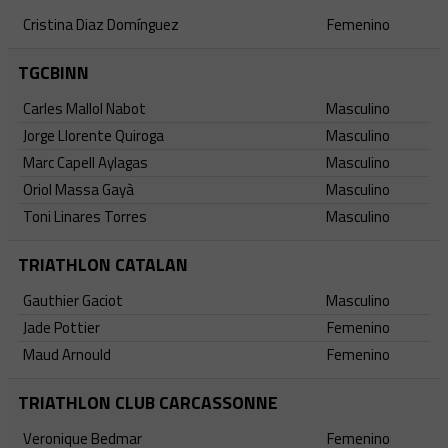
Cristina Diaz Domínguez
Femenino
TGCBINN
Carles Mallol Nabot
Masculino
Jorge Llorente Quiroga
Masculino
Marc Capell Aylagas
Masculino
Oriol Massa Gayà
Masculino
Toni Linares Torres
Masculino
TRIATHLON CATALAN
Gauthier Gaciot
Masculino
Jade Pottier
Femenino
Maud Arnould
Femenino
TRIATHLON CLUB CARCASSONNE
Veronique Bedmar
Femenino