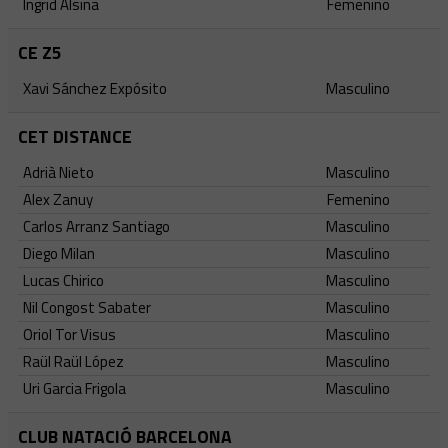
Ingrid Alsina
Femenino
CE Z5
Xavi Sánchez Expósito
Masculino
CET DISTANCE
Adrià Nieto
Masculino
Alex Zanuy
Femenino
Carlos Arranz Santiago
Masculino
Diego Milan
Masculino
Lucas Chirico
Masculino
Nil Congost Sabater
Masculino
Oriol Tor Visus
Masculino
Raül Raül López
Masculino
Uri Garcia Frigola
Masculino
CLUB NATACIÓ BARCELONA