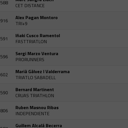
588
CET DISTANCE
Alex Pagan Montoro
916
TRI+9
Iñaki Cusco Ramentol
591
FASTTRIATLON
Sergi Marzo Ventura
596
PRORUNNERS
Marià Gàlvez I Valderrama
602
TRIATLO SABADELL
Bernard Martinent
590
CRUAS TRIATHLON
Ruben Masnou Ribas
806
INDEPENDIENTE
Guillem Alcalá Becerra