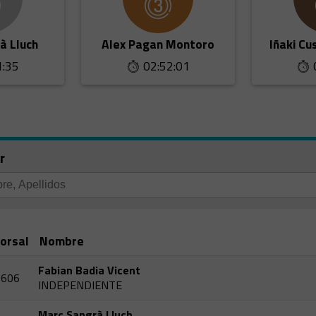
à Lluch
Alex Pagan Montoro
Iñaki C
1:35
02:52:01
r
orsal
Nombre
Fabian Badia Vicent
606
INDEPENDIENTE
Marc Sangrà Lluch