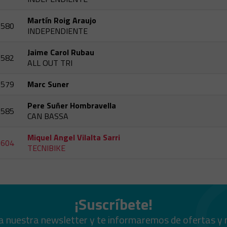
Martín Roig Araujo
580
INDEPENDIENTE
Jaime Carol Rubau
582
ALL OUT TRI
579
Marc Suner
Pere Suñer Hombravella
585
CAN BASSA
Miquel Angel Vilalta Sarri
604
TECNIBIKE
¡Suscríbete!
a nuestra newsletter y te informaremos de ofertas y