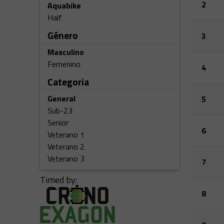
2
Aquabike
Half
Género
3
Masculino
Femenino
4
Categoria
General
5
Sub-23
Senior
6
Veterano 1
Veterano 2
Veterano 3
7
Timed by:
8