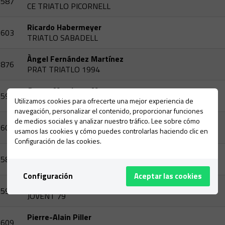
587
CE TRIATLO PICORNELL
Ricardo Habermeyer
603
TRIATLO SABADELL
Àngel Fernández Martínez
876
PRAT TRIATLO 1994
Gomar Marchena Marset
593
GONZALO
Utilizamos cookies para ofrecerte una mejor experiencia de
navegación, personalizar el contenido, proporcionar funciones
de medios sociales y analizar nuestro tráfico. Lee sobre cómo
Mario Real
600
usamos las cookies y cómo puedes controlarlas haciendo clic en
TRIATHLON CATALAN
Configuración de las cookies.
Javier Gutierrez Martinez
589
CN VIC-ETB
Configuración
Aceptar las cookies
Miguel Muñoz Cruz
594
JOVENT 79
Pierre-Alain Piller
609