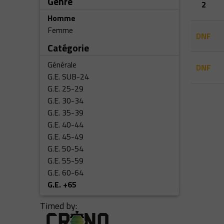
Genre
2
Homme
Femme
DNF
Catégorie
Générale
DNF
G.E. SUB-24
G.E. 25-29
G.E. 30-34
G.E. 35-39
G.E. 40-44
G.E. 45-49
G.E. 50-54
G.E. 55-59
G.E. 60-64
G.E. +65
Timed by: