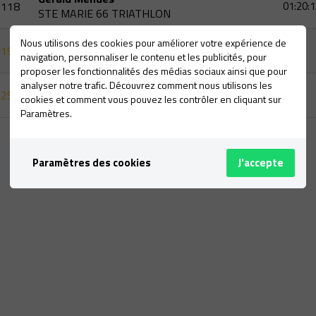
118
01:20:1
STE MARIE 66 TRIATHLON
Emili Ignasi Oliveras Turon
Nous utilisons des cookies pour améliorer votre expérience de
195
navigation, personnaliser le contenu et les publicités, pour
INDEPENDIENTE
proposer les fonctionnalités des médias sociaux ainsi que pour
analyser notre trafic. Découvrez comment nous utilisons les
Michael Stollery
250
cookies et comment vous pouvez les contrôler en cliquant sur
INDEPENDIENTE
Paramètres.
Paramètres des cookies
J'accepte