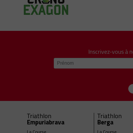
Inscrivez-vous à 
Triathlon
Triathlon
Empuriabrava
Berga
La Course
La Course