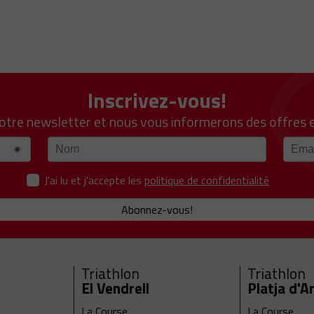
Inscrivez-vous!
notre newsletter et nous vous informerons des offres 
J'ai lu et j'accepte les
politique de confidentialité
Abonnez-vous!
Triathlon
Triathlon
El Vendrell
Platja d'A
La Course
La Course