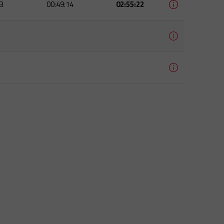
3
00:49:14
02:55:22