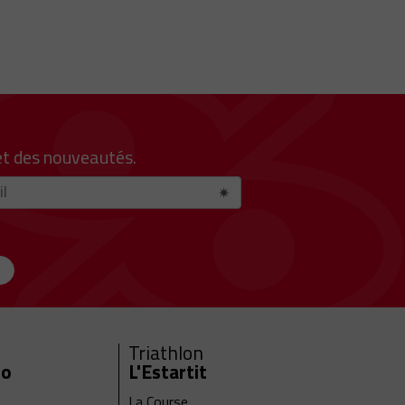
et des nouveautés.
Triathlon
ro
L'Estartit
La Course