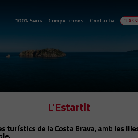
100% Seus
Competicions
Contacte
CLASS
L'Estartit
es turístics de la Costa Brava, amb les Il
ble.