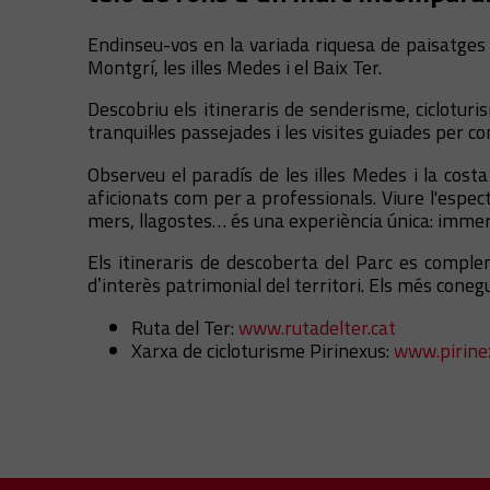
Endinseu-vos en la variada riquesa de paisatges qu
Montgrí, les illes Medes i el Baix Ter.
Descobriu els itineraris de senderisme, cicloturi
tranquil·les passejades i les visites guiades per 
Observeu el paradís de les illes Medes i la cos
aficionats com per a professionals. Viure l'espec
mers, llagostes… és una experiència única: immer
Els itineraris de descoberta del Parc es compl
dʼinterès patrimonial del territori. Els més coneg
Ruta del Ter:
www.rutadelter.cat
Xarxa de cicloturisme Pirinexus:
www.pirine