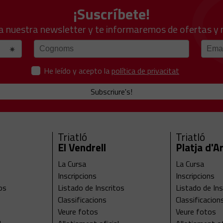
¡Suscríbete!
a nuestra newsletter y te informaremos de ofertas y
He leído y acepto la
política de privacitat
Subscriure's!
Triatló
Triatló
El Vendrell
Platja d'A
La Cursa
La Cursa
Inscripcions
Inscripcions
os
Listado de Inscritos
Listado de Ins
Classificacions
Classificacion
Veure fotos
Veure fotos