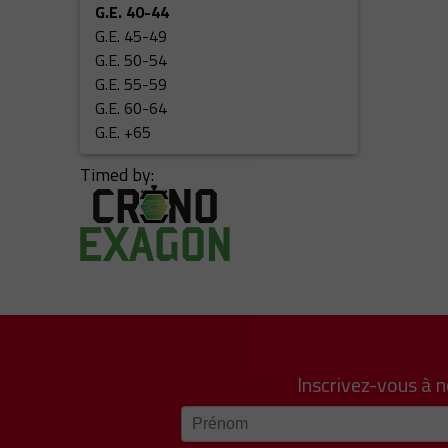
G.E. 40-44
G.E. 45-49
G.E. 50-54
G.E. 55-59
G.E. 60-64
G.E. +65
Timed by:
Inscrivez-vous à 