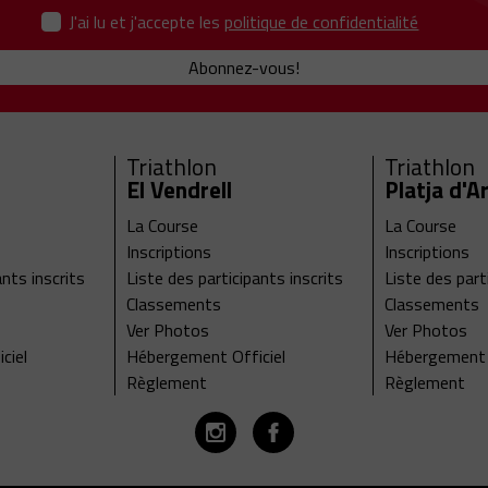
J'ai lu et j'accepte les
politique de confidentialité
Abonnez-vous!
Triathlon
Triathlon
El Vendrell
Platja d'A
La Course
La Course
Inscriptions
Inscriptions
ants inscrits
Liste des participants inscrits
Liste des part
Classements
Classements
Ver Photos
Ver Photos
ciel
Hébergement Officiel
Hébergement O
Règlement
Règlement