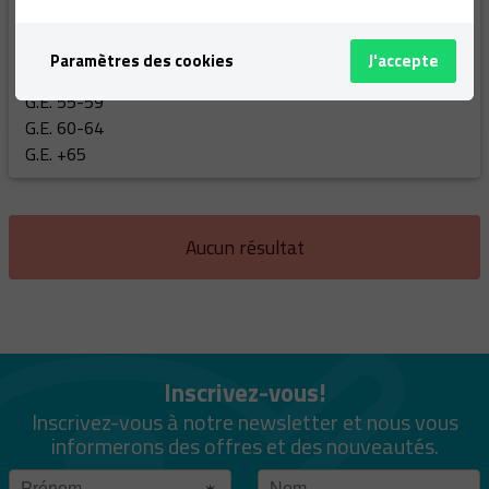
G.E. 40-44
G.E. 45-49
Paramètres des cookies
J'accepte
G.E. 50-54
G.E. 55-59
G.E. 60-64
G.E. +65
Aucun résultat
Inscrivez-vous!
Inscrivez-vous à notre newsletter et nous vous
informerons des offres et des nouveautés.