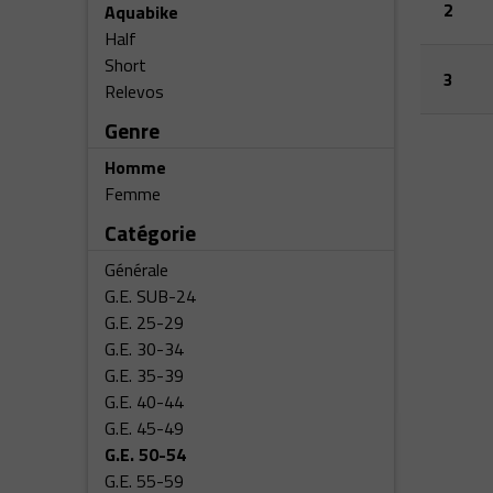
2
Aquabike
Half
Short
3
Relevos
Genre
Homme
Femme
Catégorie
Générale
G.E. SUB-24
G.E. 25-29
G.E. 30-34
G.E. 35-39
G.E. 40-44
G.E. 45-49
G.E. 50-54
G.E. 55-59