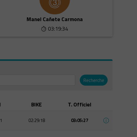
Manel Cañete Carmona
03:19:34
Recherche
M
BIKE
T. Officiel
1
02:29:18
03:05:27