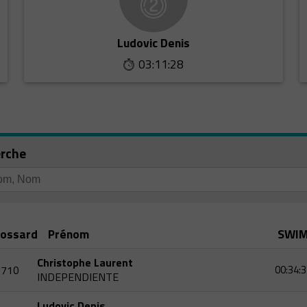
Ludovic Denis
03:11:28
rche
ossard
Prénom
SWI
Christophe Laurent
710
00:34:3
INDEPENDIENTE
Ludovic Denis