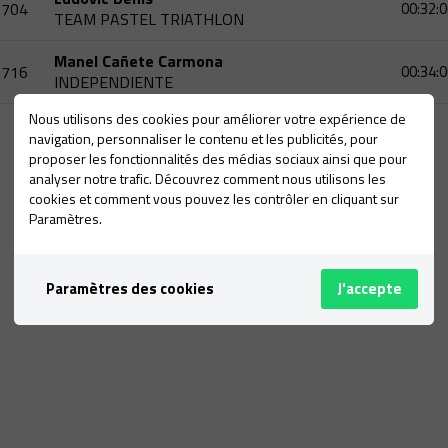
704
00:32:0
TEAM PASTEL TRIATHLON
Manel Cañete Carmona
716
00:34:0
INDEPENDIENTE
Nous utilisons des cookies pour améliorer votre expérience de
navigation, personnaliser le contenu et les publicités, pour
proposer les fonctionnalités des médias sociaux ainsi que pour
analyser notre trafic. Découvrez comment nous utilisons les
cookies et comment vous pouvez les contrôler en cliquant sur
Paramètres.
Paramètres des cookies
J'accepte