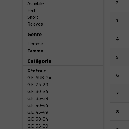
2
Aquabike
Half
Short
3
Relevos
Genre
4
Homme
Femme
5
Catégorie
Générale
6
G.E. SUB-24
G.E. 25-29
G.E. 30-34
7
G.E. 35-39
G.E. 40-44
8
G.E. 45-49
G.E. 50-54
G.E. 55-59