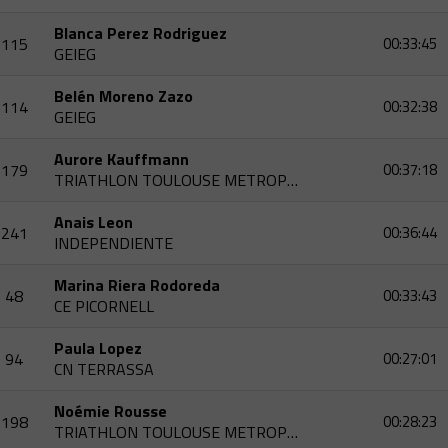
Blanca Perez Rodriguez
115
00:33:45
GEIEG
Belén Moreno Zazo
114
00:32:38
GEIEG
Aurore Kauffmann
179
00:37:18
TRIATHLON TOULOUSE METROPOLE
Anais Leon
241
00:36:44
INDEPENDIENTE
Marina Riera Rodoreda
48
00:33:43
CE PICORNELL
Paula Lopez
94
00:27:01
CN TERRASSA
Noémie Rousse
198
00:28:23
TRIATHLON TOULOUSE METROPOLE