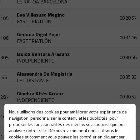
CE KATOA BARCELONA
Eva Villasuso Megino
105
00:28:57
FASTTRIATLÓN
Gemma Rigol Pujol
106
00:31:16
FASTTRIATLÓN
Isolda Ventura Arasanz
305
00:30:56
INDEPENDIENTE
Alessandra De Magistris
66
00:35:33
CET DISTANCE
Ginebra Altés Arranz
287
00:30:52
INDEPENDIENTE
Nous utilisons des cookies pour améliorer votre expérience de
Anna Sánchez Martínez
104
00:31:13
navigation, personnaliser le contenu et les publicités, pour
FASTTRIATLÓN
proposer les fonctionnalités des médias sociaux ainsi que pour
analyser notre trafic. Découvrez comment nous utilisons les
Dorothee Aubertin
142
00:33:33
cookies et comment vous pouvez les contrôler en cliquant sur
SAINT RAPHAEL TRIATHLON