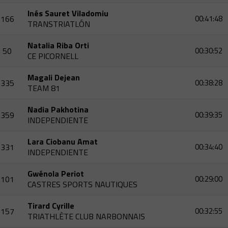
Inés Sauret Viladomiu
166
00:41:48
TRANSTRIATLÓN
Natalia Riba Orti
50
00:30:52
CE PICORNELL
Magali Dejean
335
00:38:28
TEAM 81
Nadia Pakhotina
359
00:39:35
INDEPENDIENTE
Lara Ciobanu Amat
331
00:34:40
INDEPENDIENTE
Gwénola Periot
101
00:29:00
CASTRES SPORTS NAUTIQUES
Tirard Cyrille
157
00:32:55
TRIATHLÈTE CLUB NARBONNAIS