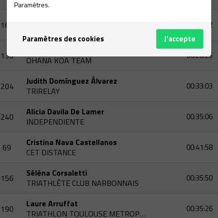
Paramètres.
Cristina Bordes Navarro
168
00:28:12
TRI360
Paramètres des cookies
J'accepte
Aina Merino Olmo
130
00:28:25
OHANA KOA TEAM
Judith Domínguez Álvarez
204
00:33:03
TRIRELAY
Alicia Davila De Lamer
240
00:35:06
INDEPENDIENTE
Cristina Nava Castellanos
69
00:41:58
CET DISTANCE
Séléna Corsaletti
156
00:35:50
TRIATHLÈTE CLUB NARBONNAIS
Laure Arruffat
190
00:35:26
TRIATHLON TOULOUSE METROPOLE