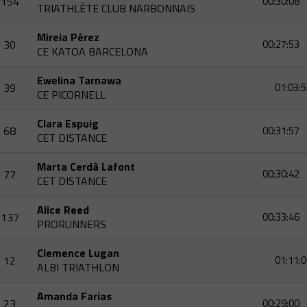
154
00:30:08
TRIATHLÈTE CLUB NARBONNAIS
Mireia Pérez
30
00:27:53
CE KATOA BARCELONA
Ewelina Tarnawa
39
01:03:5
CE PICORNELL
Clara Espuig
68
00:31:57
CET DISTANCE
Marta Cerdà Lafont
77
00:30:42
CET DISTANCE
Alice Reed
137
00:33:46
PRORUNNERS
Clemence Lugan
12
01:11:0
ALBI TRIATHLON
Amanda Farias
23
00:29:00