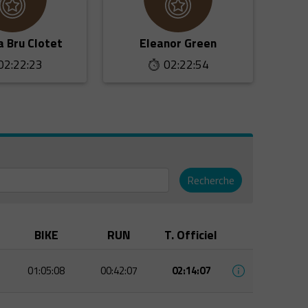
a Bru Clotet
Eleanor Green
02:22:23
02:22:54
Recherche
BIKE
RUN
T. Officiel
01:05:08
00:42:07
02:14:07