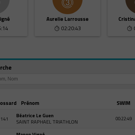
igné
Aurelie Larrousse
Cristin
5:14
02:20:43
rche
ossard
Prénom
SWIM
Béatrice Le Guen
141
00:22:49
SAINT RAPHAEL TRIATHLON
Manon Vigné