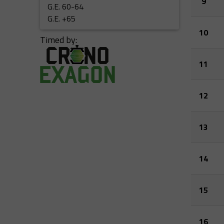
9
G.E. 60-64
G.E. +65
10
Timed by:
11
12
13
14
15
16