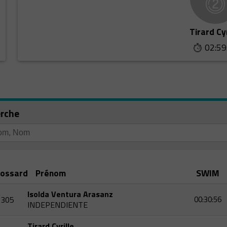
Tirard Cyr
02:59
rche
ossard
Prénom
SWIM
Isolda Ventura Arasanz
305
00:30:56
INDEPENDIENTE
Tirard Cyrille