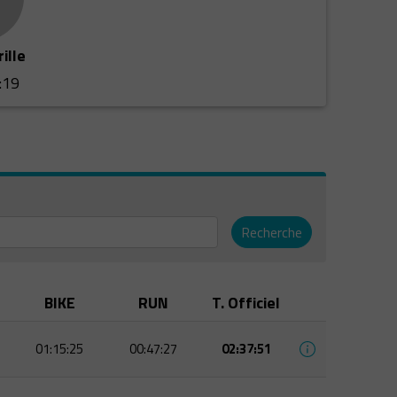
ille
:19
Recherche
BIKE
RUN
T. Officiel
01:15:25
00:47:27
02:37:51