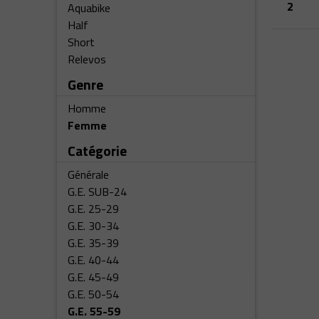
2
Aquabike
Half
Short
Relevos
Genre
Homme
Femme
Catégorie
Générale
G.E. SUB-24
G.E. 25-29
G.E. 30-34
G.E. 35-39
G.E. 40-44
G.E. 45-49
G.E. 50-54
G.E. 55-59