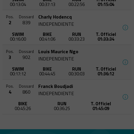
00:13:04
00:37:13
00:22:56
01:15:04
Charly Hodencq
Pos.
Dossard
2
839
INDEPENDIENTE
SWIM
BIKE
RUN
T. Officiel
00:16:00
00:41:06
00:33:23
01:33:34
Louis Maurice Ngo
Pos.
Dossard
3
902
INDEPENDIENTE
SWIM
BIKE
RUN
T. Officiel
00:17:12
00:44:45
00:30:03
01:36:12
Franck Boudjadi
Pos.
Dossard
4
860
INDEPENDIENTE
BIKE
RUN
T. Officiel
00:45:26
00:36:25
01:45:09