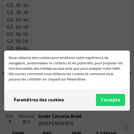
G.E. 30-34
G.E. 35-39
G.E. 40-44
G.E. 45-49
G.E. 50-54
G.E. 55-59
G.E. 60-64
G.E. +65
Nous utilisons des cookies pour améliorer votre expérience de
navigation, personnaliser le contenu et les publicités, pour proposer les
fonctionnalités des médias sociaux ainsi que pour analyser notre trafic.
Découvrez comment nous utilisons les cookies et comment vous
pouvez les contrôler en cliquant sur Paramètres.
Recherche
Recherche
Paramètres des cookies
J'accepte
Javier Catasús Brisé
Pos.
Dossard
1
877
INDEPENDIENTE
SWIM
BIKE
RUN
T. Officiel