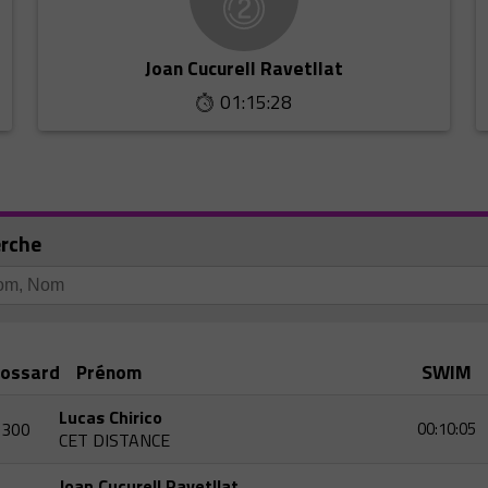
Joan Cucurell Ravetllat
01:15:28
rche
ossard
Prénom
SWIM
Lucas Chirico
300
00:10:05
CET DISTANCE
Joan Cucurell Ravetllat