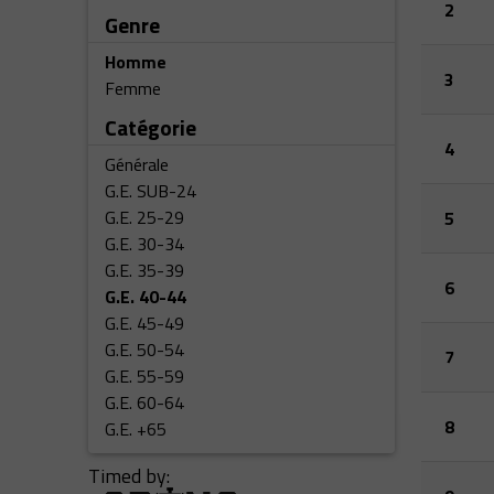
2
Genre
Homme
3
Femme
Catégorie
4
Générale
G.E. SUB-24
G.E. 25-29
5
G.E. 30-34
G.E. 35-39
6
G.E. 40-44
G.E. 45-49
G.E. 50-54
7
G.E. 55-59
G.E. 60-64
8
G.E. +65
Timed by: