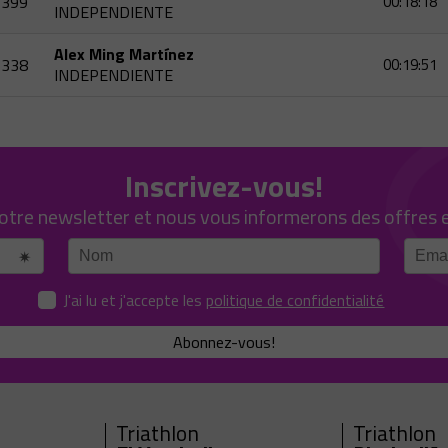
399
00:18:18
INDEPENDIENTE
Alex Ming Martínez
338
00:19:51
INDEPENDIENTE
Inscrivez-vous!
notre newsletter et nous vous informerons des offres 
J'ai lu et j'accepte les
politique de confidentialité
Abonnez-vous!
Triathlon
Triathlon