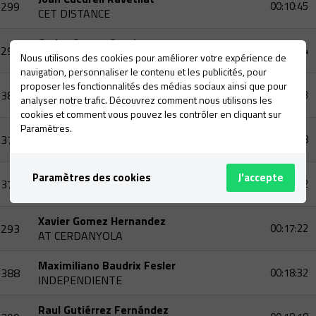
299
00:10:45
CET DISTANCE
Carlos Arranz Santiago
297
00:14:14
CET DISTANCE
Nous utilisons des cookies pour améliorer votre expérience de
navigation, personnaliser le contenu et les publicités, pour
proposer les fonctionnalités des médias sociaux ainsi que pour
Matias Huvelle
386
00:17:13
analyser notre trafic. Découvrez comment nous utilisons les
INDEPENDIENTE
cookies et comment vous pouvez les contrôler en cliquant sur
Paramètres.
José Antonio Matias Sanchez
371
00:17:38
INDEPENDIENTE
Llorenç Balart Vidal
Paramètres des cookies
J'accepte
376
00:18:02
INDEPENDIENTE
Xavier Gomez Hernandez
293
00:17:22
AT CERDANYOLA
Maximiliano Baudrix Fesler
388
00:18:32
INDEPENDIENTE
Raul Gutiérrez Fernández