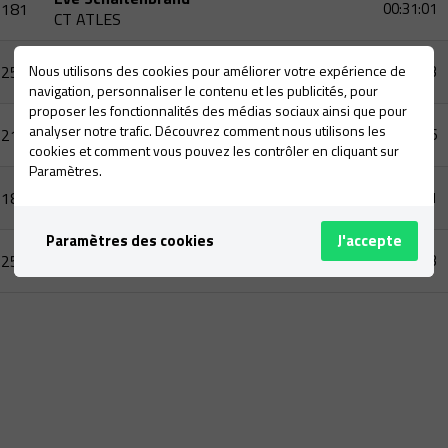
181
00:31:01
CT ATLES
Laia Vinyes
258
Nous utilisons des cookies pour améliorer votre expérience de
00:28:13
INDEPENDIENTE
navigation, personnaliser le contenu et les publicités, pour
proposer les fonctionnalités des médias sociaux ainsi que pour
Paula Serrano Chinchilla
analyser notre trafic. Découvrez comment nous utilisons les
219
00:30:56
PRORUNNERS
cookies et comment vous pouvez les contrôler en cliquant sur
Paramètres.
Paula Garcia Sancho De La Jordana
186
00:29:51
CT ATLES
Paramètres des cookies
J'accepte
Judit Oliveras Simon
257
00:30:23
INDEPENDIENTE