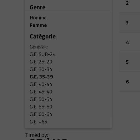
2
Genre
Homme
3
Femme
Catégorie
4
Générale
G.E. SUB-24
G.E. 25-29
5
G.E. 30-34
G.E. 35-39
6
G.E. 40-44
G.E. 45-49
G.E. 50-54
G.E. 55-59
G.E. 60-64
G.E. +65
Timed by: