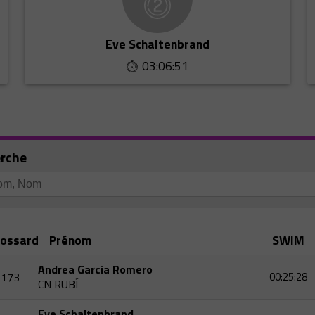
Eve Schaltenbrand
03:06:51
rche
ossard
Prénom
SWIM
Andrea Garcia Romero
173
00:25:28
CN RUBÍ
Eve Schaltenbrand