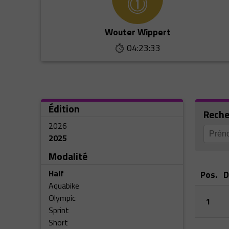
Wouter Wippert
04:23:33
Édition
Reche
2026
2025
Modalité
Half
Pos.
D
Aquabike
Olympic
1
Sprint
Short