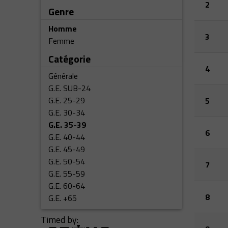
2
Genre
Homme
3
Femme
Catégorie
4
Générale
G.E. SUB-24
G.E. 25-29
5
G.E. 30-34
G.E. 35-39
6
G.E. 40-44
G.E. 45-49
G.E. 50-54
7
G.E. 55-59
G.E. 60-64
8
G.E. +65
Timed by: