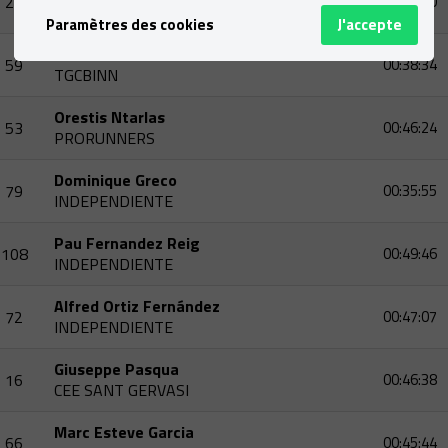
20
00:37:00
CET DISTANCE
Paramètres des cookies
J'accepte
Xavier Navarro Ciurana
59
00:38:34
TGCBINN
Orestis Ntarlas
53
00:46:24
PRORUNNERS
Dominique Greco
79
00:35:55
INDEPENDIENTE
Pau Fernandez Reig
108
00:49:46
INDEPENDIENTE
Alfred Ortiz Fernández
72
00:47:07
INDEPENDIENTE
Giuseppe Pasqua
16
00:46:38
CEE SANT GERVASI
Marc Esteve Garcia
66
00:45:44