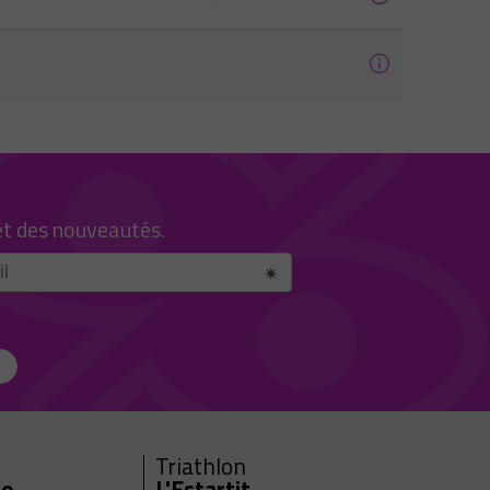
et des nouveautés.
Triathlon
ro
L'Estartit