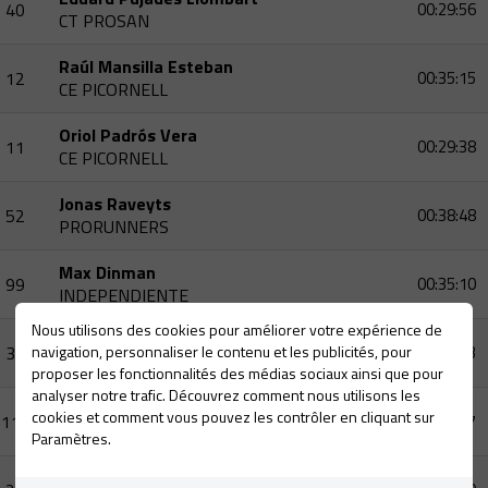
40
00:29:56
CT PROSAN
Raúl Mansilla Esteban
12
00:35:15
CE PICORNELL
Oriol Padrós Vera
11
00:29:38
CE PICORNELL
Jonas Raveyts
52
00:38:48
PRORUNNERS
Max Dinman
99
00:35:10
INDEPENDIENTE
Nous utilisons des cookies pour améliorer votre expérience de
Eduardo Jordi Teixeiro Nadal
30
navigation, personnaliser le contenu et les publicités, pour
00:32:33
CN CASTELLET TRIATLÓ
proposer les fonctionnalités des médias sociaux ainsi que pour
analyser notre trafic. Découvrez comment nous utilisons les
Raul Lorenzo Carmona
cookies et comment vous pouvez les contrôler en cliquant sur
112
00:34:37
INDEPENDIENTE
Paramètres.
Enric Pintado Pisa