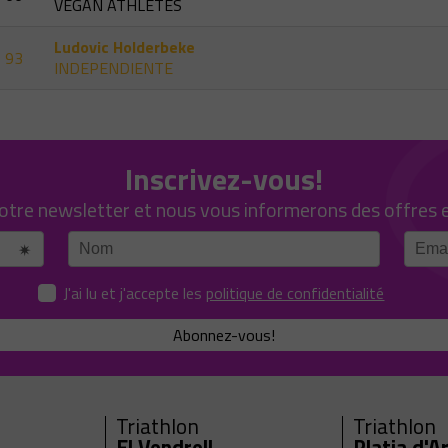
VEGAN ATHLETES
Ludovic Holderbeke
93
INDEPENDIENTE
Inscrivez-vous!
notre newsletter et nous vous informerons des offres 
J'ai lu et j'accepte les
politique de confidentialité
Abonnez-vous!
Triathlon
Triathlon
El Vendrell
Platja d'A