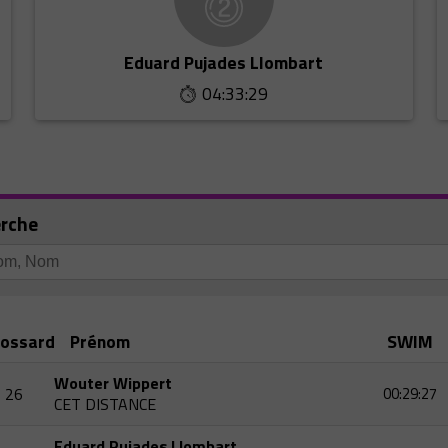
Eduard Pujades Llombart
04:33:29
rche
ossard
Prénom
SWIM
Wouter Wippert
26
00:29:27
CET DISTANCE
Eduard Pujades Llombart