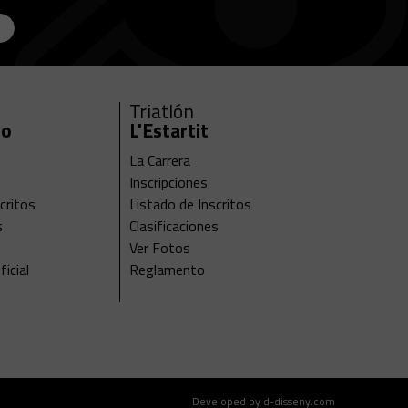
Triatlón
ro
L'Estartit
La Carrera
Inscripciones
critos
Listado de Inscritos
s
Clasificaciones
Ver Fotos
icial
Reglamento
Developed by d-disseny.com