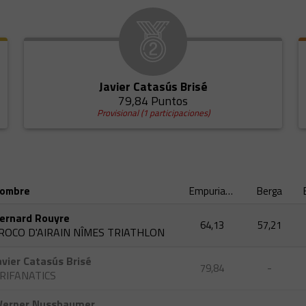
Javier Catasús Brisé
79,84 Puntos
Provisional (1 participaciones)
ombre
Empuriabrava
Berga
ernard Rouyre
64,13
57,21
ROCO D'AIRAIN NÎMES TRIATHLON
avier Catasús Brisé
79,84
-
RIFANATICS
erner Nussbaumer