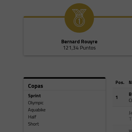
Bernard Rouyre
121,34 Puntos
Pos.
N
Copas
B
Sprint
1
C
Olympic
Aquabike
J
Half
T
Short
W