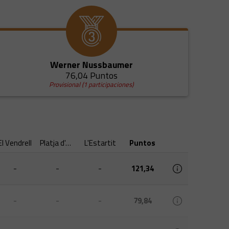
Werner Nussbaumer
76,04 Puntos
Provisional (1 participaciones)
El Vendrell
Platja d'Aro
L'Estartit
Puntos
-
-
-
121,34
-
-
-
79,84