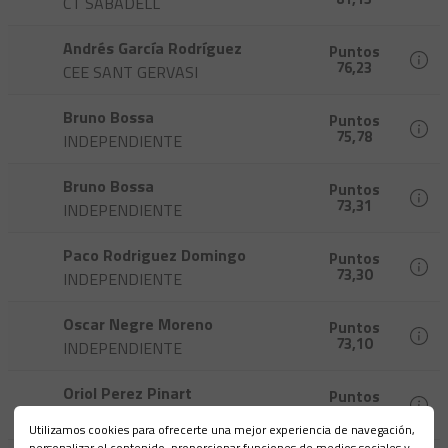
CT SABADELL
Andrés García Rodríguez
Puntos
76,23
CEE SANT GERVASI
Bruno Bossa
Puntos
75,78
INDEPENDIENTE
Bruno Bossa
Puntos
73,31
INDEPENDIENTE
Paco Rodriguez Domingo
Puntos
73,30
INDEPENDIENTE
Oscar Negre Moreno
Puntos
73,10
INDEPENDIENTE
Oriol Perez Pinart
Puntos
72,93
INDEPENDIENTE
Utilizamos cookies para ofrecerte una mejor experiencia de navegación,
personalizar el contenido, proporcionar funciones de medios sociales y