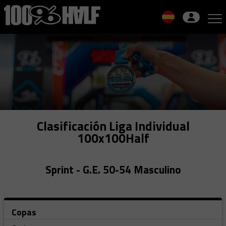
Skip
to
navigation
Skip
to
content
Clasificación Liga Individual
100x100Half
Sprint - G.E. 50-54 Masculino
Copas