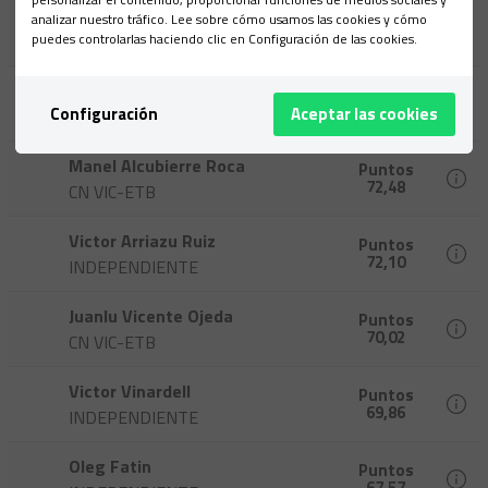
Clemente Fernández Garcia
Puntos
analizar nuestro tráfico. Lee sobre cómo usamos las cookies y cómo
72,54
puedes controlarlas haciendo clic en Configuración de las cookies.
PRAT TRIATLÓ 1994
Bruno Bossa
Puntos
72,54
Configuración
Aceptar las cookies
INDEPENDIENTE
Manel Alcubierre Roca
Puntos
72,48
CN VIC-ETB
Victor Arriazu Ruiz
Puntos
72,10
INDEPENDIENTE
Juanlu Vicente Ojeda
Puntos
70,02
CN VIC-ETB
Victor Vinardell
Puntos
69,86
INDEPENDIENTE
Oleg Fatin
Puntos
67,57