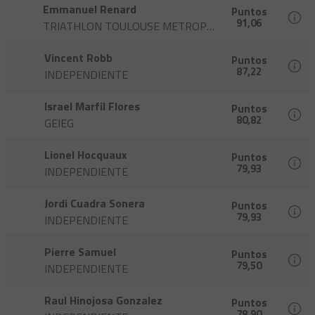
Emmanuel Renard
Puntos
91,06
TRIATHLON TOULOUSE METROPOLE
Vincent Robb
Puntos
87,22
INDEPENDIENTE
Israel Marfil Flores
Puntos
80,82
GEIEG
Lionel Hocquaux
Puntos
79,93
INDEPENDIENTE
Jordi Cuadra Sonera
Puntos
79,93
INDEPENDIENTE
Pierre Samuel
Puntos
79,50
INDEPENDIENTE
Raul Hinojosa Gonzalez
Puntos
78,90