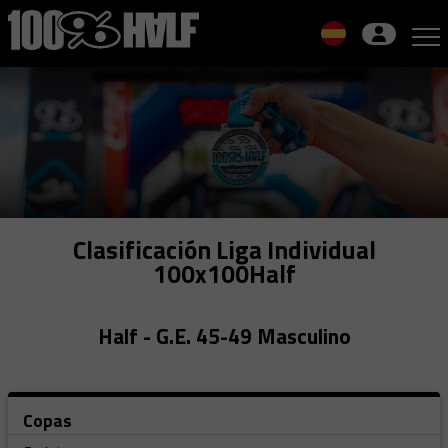
Skip
to
navigation
Skip
to
content
Clasificación Liga Individual
100x100Half
Half - G.E. 45-49 Masculino
Copas