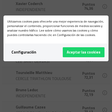
Xavier Coderch
Puntos
74,36
INDEPENDIENTE
Aitor Escauriaza
Puntos
Utilizamos cookies para ofrecerte una mejor experiencia de navegación,
74,24
personalizar el contenido, proporcionar funciones de medios sociales y
SALOU TRIATLÓ COSTA DAURADA
analizar nuestro tráfico. Lee sobre cómo usamos las cookies y cómo
puedes controlarlas haciendo clic en Configuración de las cookies.
Ignasi Perez Durany
Puntos
73,41
AOS TEAM
Configuración
Aceptar las cookies
Joan Pérez Sànchez
Puntos
73,04
CEE SANT GERVASI
Tourvieille Matthieu
Puntos
72,31
CERCLE TRIATHLON TOULOUSE
Bruno Leduc
Puntos
72,19
INDEPENDIENTE
Guillaume Cazes
Puntos
71,43