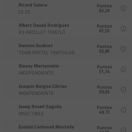
Ricard Galera
Puntos
62,23
CE Z5
Albert Dausà Rodríguez
Puntos
61,55
R3 RIPOLLET TRIATLÓ
Damien Audinet
Puntos
53,85
TEAM PASTEL TRIATHLON
Alexey Martynishin
Puntos
51,14
INDEPENDIENTE
Joaquin Burgos Cibrian
Puntos
50,35
INDEPENDIENTE
Josep Rosell Sagués
Puntos
49,72
INSECTIBILE
Eudald Carbonell Montells
Puntos