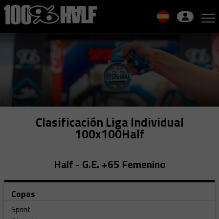
Skip
to
navigation
Skip
to
content
Clasificación Liga Individual
100x100Half
Half - G.E. +65 Femenino
Copas
Sprint