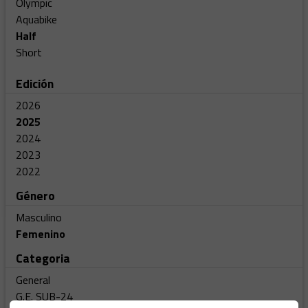
Olympic
Aquabike
Half
Short
Edición
2026
2025
2024
2023
2022
Género
Masculino
Femenino
Categoria
General
G.E. SUB-24