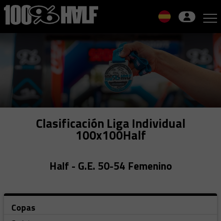
Skip
to
navigation
Skip
to
content
Clasificación Liga Individual
100x100Half
Half - G.E. 50-54 Femenino
Copas