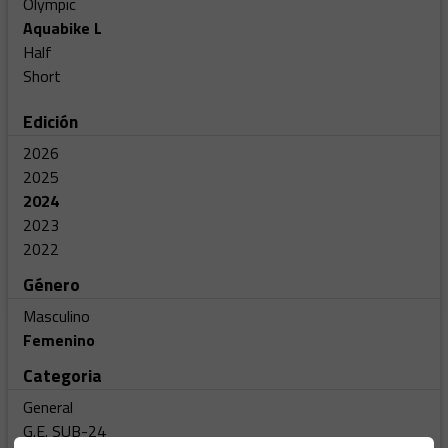
Olympic
Aquabike L
Half
Short
Edición
2026
2025
2024
2023
2022
Género
Masculino
Femenino
Categoria
General
G.E. SUB-24