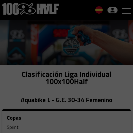
Skip
to
navigation
Skip
to
content
Clasificación Liga Individual
100x100Half
Aquabike L - G.E. 30-34 Femenino
Copas
Sprint