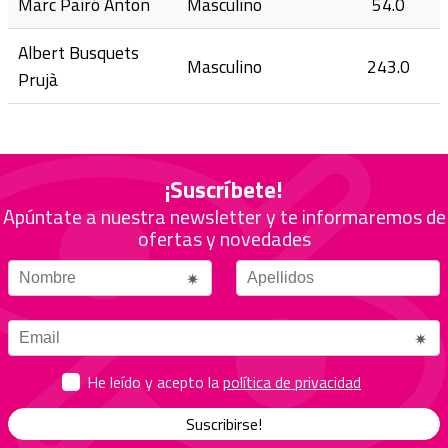
Marc Pairó Anton
Masculino
54.0
Albert Busquets
Masculino
243.0
Prujà
¡Suscríbete!
Apúntate a nuestra newsletter y te informaremos de
ofertas y novedades
He leído y acepto la
política de privacidad
Suscribirse!