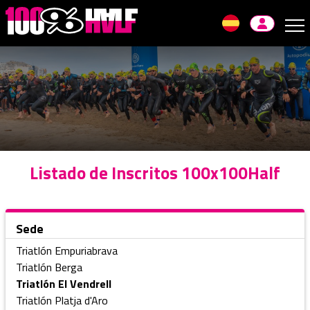
Skip
to
navigation
Skip
to
content
Listado de Inscritos 100x100Half
Sede
Triatlón Empuriabrava
Triatlón Berga
Triatlón El Vendrell
Triatlón Platja d'Aro