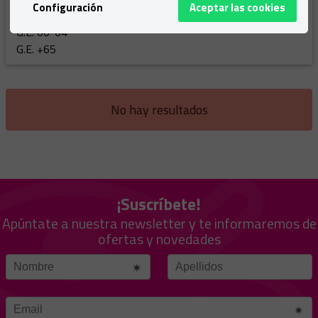
Configuración
Aceptar las cookies
G.E. 55-59
G.E. 60-64
G.E. +65
No hay resultados
¡Suscríbete!
Apúntate a nuestra newsletter y te informaremos de
ofertas y novedades