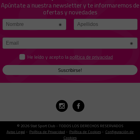
Apúntate a nuestra newsletter y te informaremos de
ofertas y novedades
He leído y acepto la
política de privacidad
Suscribirse!
© 2026 Stat Sport Club - TODOS LOS DERECHOS RESERVADOS
Aviso Legal
-
Política de Privacidad
-
Política de Cookies
-
Configuración de
Cookies