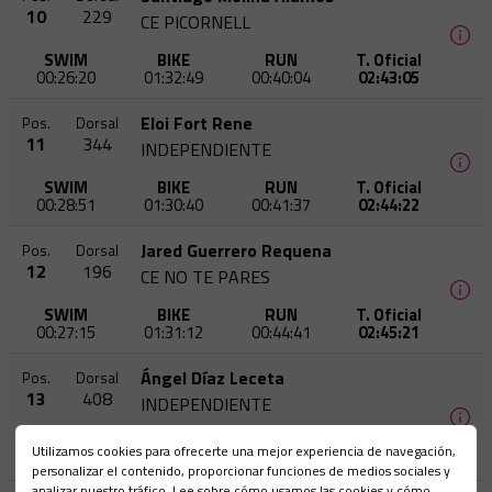
10
229
CE PICORNELL
SWIM
BIKE
RUN
T. Oficial
00:26:20
01:32:49
00:40:04
02:43:05
Eloi Fort Rene
Pos.
Dorsal
11
344
INDEPENDIENTE
SWIM
BIKE
RUN
T. Oficial
00:28:51
01:30:40
00:41:37
02:44:22
Jared Guerrero Requena
Pos.
Dorsal
12
196
CE NO TE PARES
SWIM
BIKE
RUN
T. Oficial
00:27:15
01:31:12
00:44:41
02:45:21
Ángel Díaz Leceta
Pos.
Dorsal
13
408
INDEPENDIENTE
SWIM
BIKE
RUN
T. Oficial
Utilizamos cookies para ofrecerte una mejor experiencia de navegación,
00:34:30
01:26:02
00:43:15
02:45:49
personalizar el contenido, proporcionar funciones de medios sociales y
analizar nuestro tráfico. Lee sobre cómo usamos las cookies y cómo