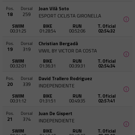
Joan Vilà Soto
Pos.
Dorsal
18
259
ESPORT CICLISTA GIRONELLA
SWIM
BIKE
RUN
T. Oficial
00:31:25
01:28:54
00:52:06
02:54:32
Christian Bergadà
Pos.
Dorsal
19
319
VIWIL BY VICTOR DA COSTA
SWIM
BIKE
RUN
T. Oficial
00:32:01
01:36:31
00:39:31
02:54:34
David Trallero Rodriguez
Pos.
Dorsal
20
339
INDEPENDIENTE
SWIM
BIKE
RUN
T. Oficial
00:31:12
01:31:51
00:49:35
02:57:41
Juan De Gispert
Pos.
Dorsal
21
374
INDEPENDIENTE
SWIM
BIKE
RUN
T. Oficial