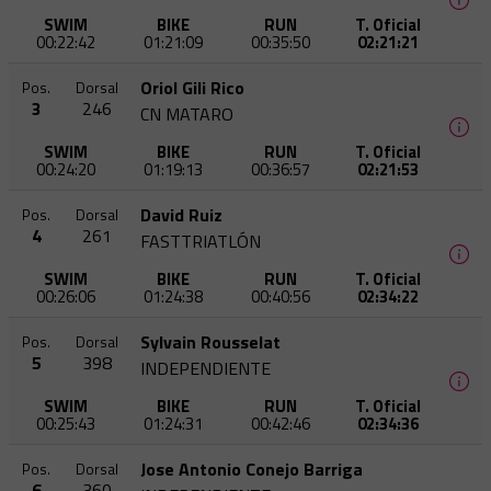
SWIM
BIKE
RUN
T. Oficial
00:22:42
01:21:09
00:35:50
02:21:21
Oriol Gili Rico
Pos.
Dorsal
3
246
CN MATARO
SWIM
BIKE
RUN
T. Oficial
00:24:20
01:19:13
00:36:57
02:21:53
David Ruiz
Pos.
Dorsal
4
261
FASTTRIATLÓN
SWIM
BIKE
RUN
T. Oficial
00:26:06
01:24:38
00:40:56
02:34:22
Sylvain Rousselat
Pos.
Dorsal
5
398
INDEPENDIENTE
SWIM
BIKE
RUN
T. Oficial
00:25:43
01:24:31
00:42:46
02:34:36
Jose Antonio Conejo Barriga
Pos.
Dorsal
6
360