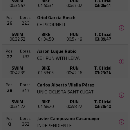
SWIM
BIKE
RUN
T. Oficial
00:34:47
01:40:31
00:47:02
03:06:41
Oriol Garcia Bosch
Pos.
Dorsal
26
223
CE PICORNELL
SWIM
BIKE
RUN
T. Oficial
00:32:52
01:34:50
00:57:19
03:09:47
Aaron Luque Rubio
Pos.
Dorsal
27
182
CE I RUN WITH LEIVA
SWIM
BIKE
RUN
T. Oficial
00:42:39
01:53:05
00:42:16
03:23:24
Carlos Alberto Vilella Pérez
Pos.
Dorsal
28
317
UNIO CICLISTA SANT CUGAT
SWIM
BIKE
RUN
T. Oficial
00:31:22
01:48:20
00:58:22
03:29:40
Javier Campuzano Casamayor
Pos.
Dorsal
Q
362
INDEPENDIENTE