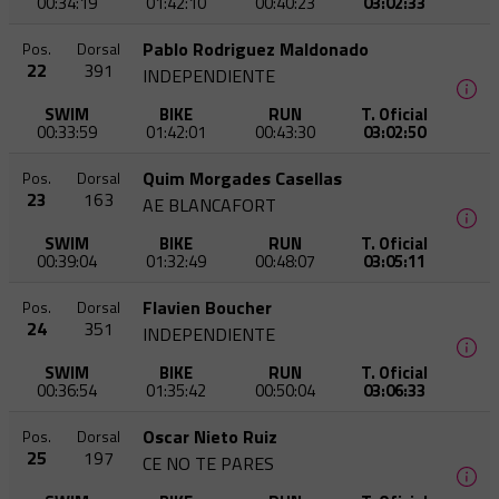
00:34:19
01:42:10
00:40:23
03:02:33
Pablo Rodriguez Maldonado
Pos.
Dorsal
22
391
INDEPENDIENTE
SWIM
BIKE
RUN
T. Oficial
00:33:59
01:42:01
00:43:30
03:02:50
Quim Morgades Casellas
Pos.
Dorsal
23
163
AE BLANCAFORT
SWIM
BIKE
RUN
T. Oficial
00:39:04
01:32:49
00:48:07
03:05:11
Flavien Boucher
Pos.
Dorsal
24
351
INDEPENDIENTE
SWIM
BIKE
RUN
T. Oficial
00:36:54
01:35:42
00:50:04
03:06:33
Oscar Nieto Ruiz
Pos.
Dorsal
25
197
CE NO TE PARES