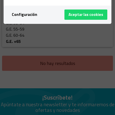
G.E. 35-39
G.E. 40-44
Configuración
Aceptar las cookies
G.E. 45-49
G.E. 50-54
G.E. 55-59
G.E. 60-64
G.E. +65
No hay resultados
¡Suscríbete!
Apúntate a nuestra newsletter y te informaremos de
ofertas y novedades