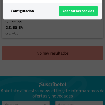
G.E. 40-44
G.E. 45-49
Configuración
Aceptar las cookies
G.E. 50-54
G.E. 55-59
G.E. 60-64
G.E. +65
No hay resultados
¡Suscríbete!
Apúntate a nuestra newsletter y te informaremos de
ofertas y novedades