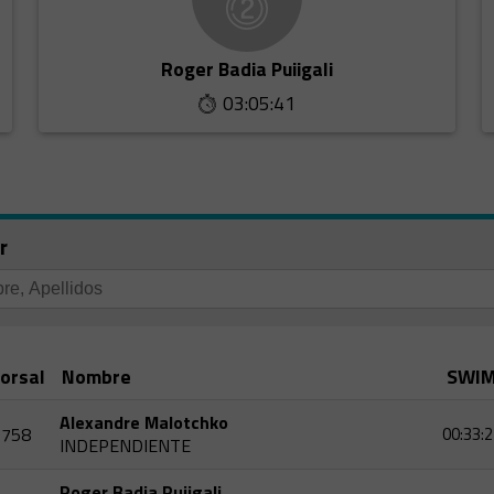
Roger Badia Puiigali
03:05:41
r
orsal
Nombre
SWI
Alexandre Malotchko
758
00:33:2
INDEPENDIENTE
Roger Badia Puiigali