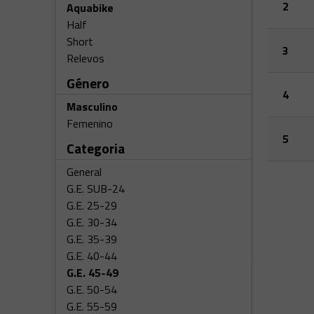
2
Aquabike
Half
Short
3
Relevos
Género
4
Masculino
Femenino
5
Categoria
General
G.E. SUB-24
G.E. 25-29
G.E. 30-34
G.E. 35-39
G.E. 40-44
G.E. 45-49
G.E. 50-54
G.E. 55-59