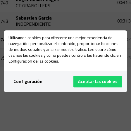
749
00:31:5
CT GRANOLLERS
Sebastien Garcia
743
00:31:3
INDEPENDIENTE
Julien Renevot
Utilizamos cookies para ofrecerte una mejor experiencia de
745
00:38:2
AS MURET TRIATHLON
navegación, personalizar el contenido, proporcionar funciones
de medios sociales y analizar nuestro tráfico. Lee sobre cómo
Jordi Pujades
usamos las cookies y cómo puedes controlarlas haciendo clic en
752
00:37:3
GEIEG
Configuración de las cookies.
Configuración
Aceptar las cookies