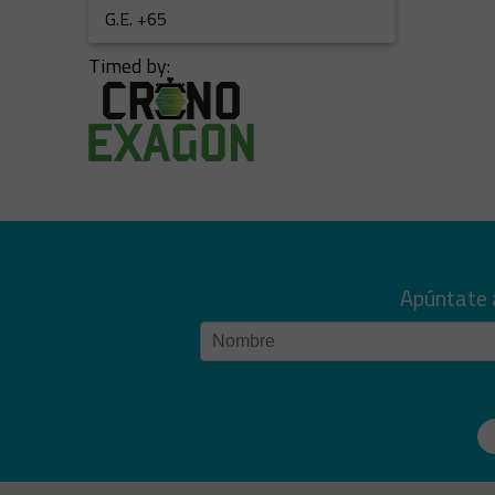
G.E. +65
Timed by:
Apúntate 